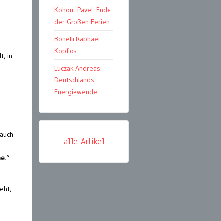
Kohout Pavel: Ende
der Großen Ferien
Bonelli Raphael:
Kopflos
t, in
n
Luczak Andreas:
Deutschlands
Energiewende
 auch
alle Artikel
he.
“
eht,