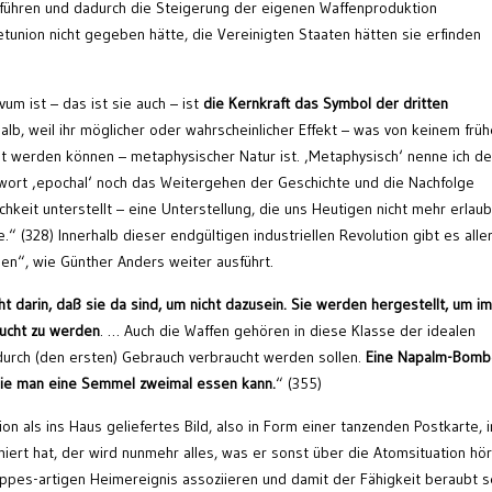
zuführen und dadurch die Steigerung der eigenen Waffenproduktion
tunion nicht gegeben hätte, die Vereinigten Staaten hätten sie erfinden
vum ist – das ist sie auch – ist
die Kernkraft das Symbol der dritten
alb, weil ihr möglicher oder wahrscheinlicher Effekt – was von keinem frü
et werden können – metaphysischer Natur ist. ‚Metaphysisch‘ nenne ich d
eiwort ‚epochal‘ noch das Weitergehen der Geschichte und die Nachfolge
hkeit unterstellt – eine Unterstellung, die uns Heutigen nicht mehr erlaubt
e.“ (328) Innerhalb dieser endgültigen industriellen Revolution gibt es alle
en“, wie Günther Anders weiter ausführt.
arin, daß sie da sind, um nicht dazusein. Sie werden hergestellt, um im
aucht zu werden
. … Auch die Waffen gehören in diese Klasse der idealen
urch (den ersten) Gebrauch verbraucht werden sollen.
Eine Napalm-Bomb
wie man eine Semmel zweimal essen kann.
“ (355)
als ins Haus geliefertes Bild, also in Form einer tanzenden Postkarte, i
rt hat, der wird nunmehr alles, was er sonst über die Atomsituation hö
pes-artigen Heimereignis assoziieren und damit der Fähigkeit beraubt se