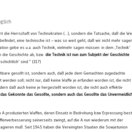
öglich
ht die Herrschaft von Technokraten (…), sondern die Tatsache, daß die Wel
befindet, eine technische ist – was so weit geht, daß wir nicht mehr sage
uation gebe es u.a. auch Technik, vielmehr sagen müssen: in dem ‚Technik‘
n die Geschichte ab, bzw.
die Technik ist nun zum Subjekt der Geschichte
chichtlich‘ sind.“ (317)
Machbare gesollt ist, sondern auch, daß jede dem Gemachten zugedachte
 werden soll; nicht nur, daß keine Waffe je erfunden worden ist, die nicht
ern daß auch keine je hergestellt worden ist, die nicht auch effektiv
t das Gekonnte das Gesollte, sondern auch das Gesollte das Unvermeidlic
n A produzierten Waffen, deren Einsatz in Bedrohung bzw Erpressung best
ffenverbesserung seinerseits zwingt, auf die A nun wiederum mit der
eagieren muß. Seit 1945 haben die Vereinigten Staaten die Sowjetunion