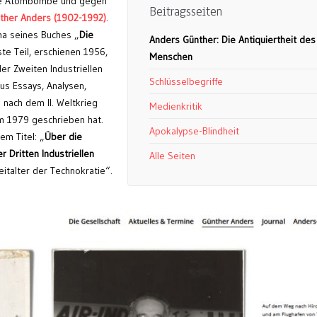
die Atombombe und gegen
Beitragsseiten
ther Anders (1902-1992)
.
a seines Buches „
Die
Anders Günther: Die Antiquiertheit des
ste Teil, erschienen 1956,
Menschen
er Zweiten Industriellen
Schlüsselbegriffe
aus Essays, Analysen,
nach dem II. Weltkrieg
Medienkritik
m 1979 geschrieben hat.
Apokalypse-Blindheit
em Titel: „
Über die
 Dritten Industriellen
Alle Seiten
eitalter der Technokratie“.