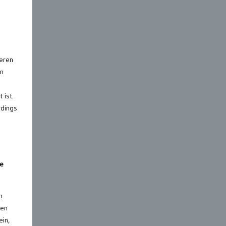
heren
en
 ist.
rdings
e
n
ren
in,