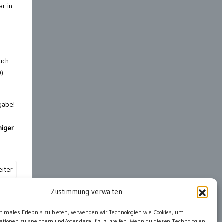
ar in
uch
0)
gäbe!
niger
iter
Zustimmung verwalten
ter
ptimales Erlebnis zu bieten, verwenden wir Technologien wie Cookies, um
ationen zu speichern und/oder darauf zuzugreifen. Wenn du diesen Technologien