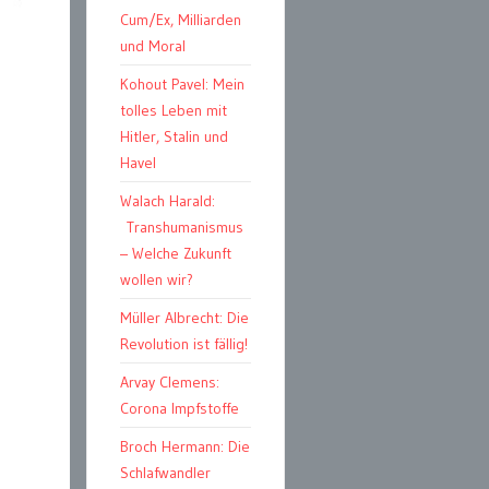
Cum/Ex, Milliarden
und Moral
Kohout Pavel: Mein
tolles Leben mit
Hitler, Stalin und
Havel
Walach Harald:
Transhumanismus
– Welche Zukunft
wollen wir?
Müller Albrecht: Die
Revolution ist fällig!
Arvay Clemens:
Corona Impfstoffe
Broch Hermann: Die
Schlafwandler