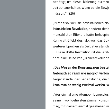
benötigt, um diese Lizitierung durch
aufrechtzuerhalten. Wenn es die Sowje
müssen.“ (326)
„Nicht also, weil sie physikalisches No
industriellen Revolution
, sondern desh
menschlichen Effekt je hatte behaupt
Kernkraft-Effekt deshalb, weil das B
weiterer Epochen als Selbstverständlic
… Diese dritte Revolution ist die letzt
noch eine Reihe von „Binnenrevolution
„
Das Wesen der Konsumwaren besteht d
Gebrauch so rasch wie möglich verbr
Gegenstände, der Gegenstände, die d
kann man so wenig zweimal werfen, 
„Wer einmal eine Atombombenexplosion 
seinem wohlgeheizten Zimmer konsumie
mag, mit diesem einmal gesehenen nip