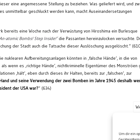
ieser eine angemessene Stellung zu beziehen. Was geliefert wird, und zw
ß es unmittelbar geschluckt werden kann, macht Auseinandersetzungen
ork bereits eine Woche nach der Verwüstung von Hiroshima ein Burlesque
 An-atomic Bombs! Step Inside!‘
die Passanten hereinzulocken versuchte. D
schung der Stadt auch die Tatsache dieser Auslöschung ausgelöscht.“ (61
die nuklearen Aufbereitungsanlagen könnten in ‚falsche Hände‘, in die von
 So als wenn es ‚richtige Hände‘, nichtkriminelle Eigentümer des Monströen 
lationen ‚hält‘, eben durch dieses ihr Halten, bereits zur ‚falschen‘, zur
Hand und seine Verwendung der zwei Bomben im Jahre 1945 deshalb we
räsident der USA war?
“ (634)
We
Wei
Um dir ein o
Geräteinform