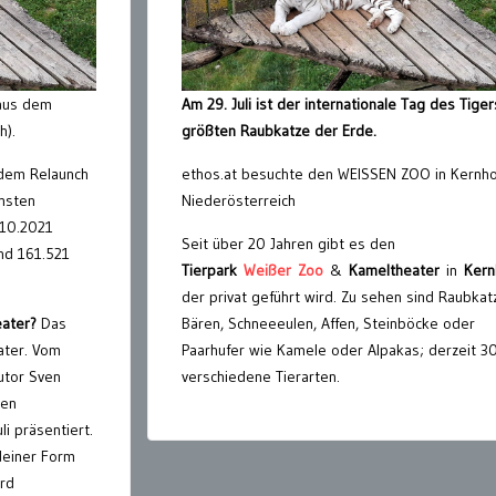
aus dem
Am 29. Juli ist der internationale Tag des Tiger
h).
größten Raubkatze der Erde.
dem Relaunch
ethos.at besuchte den WEISSEN ZOO in Kernho
chsten
Niederösterreich
.10.2021
Seit über 20 Jahren gibt es den
und 161.521
Tierpark
Weißer
Zoo
&
Kameltheater
in
Kern
der privat geführt wird. Zu sehen sind Raubkat
eater?
Das
Bären, Schneeeulen, Affen, Steinböcke oder
ater. Vom
Paarhufer wie Kamele oder Alpakas; derzeit 3
utor Sven
verschiedene Tierarten.
nen
i präsentiert.
deiner Form
ard