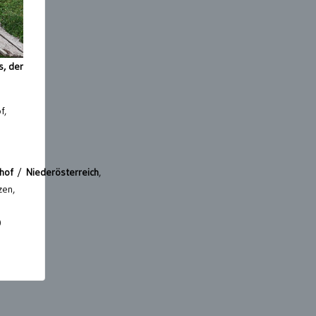
s, der
f,
hof
/
Niederösterreich
,
zen,
0