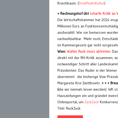
Kriechbaum. (
DrehPunktKultur
)
+ Rechnungshof übt
scharfe Kritik a
Die Wirtschaftskammer hat 2024 insg
Millionen Euro an Funktionsentschädi
ausbezahlt. Wie sie bemessen wurden
nachvollziehbar. Mehr noch, Entschäd
im Kammergesetz gar nicht vorgeseh
Wien:
Walter Ruck muss abtreten.
Das 
direkt mit der RH-Kritik zusammen; w
notwendiger Schritt aller Landeskam
Präsidenten. Das Ruder in der Wiene
übernimmt die bisherige Vize-Präsid
Margarete Kriz-Zwittkovits.
+ + + Bre
(
die wir niemals lesen werden): WK st
Hauszeitungen ein und gründet invest
Onlineportal, um
ZackZack
Konkurrenz
Titel: RuckZuck