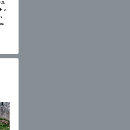
 Ob
 Hier
ner
hes