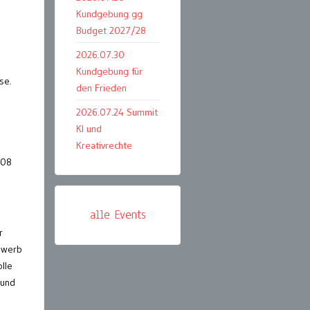
Kundgebung gg
Budget 2027/28
2026.07.30
Kundgebung für
se.
den Frieden
2026.07.24 Summit
KI und
Kreativrechte
408
alle Events
r
ewerb
lle
rund