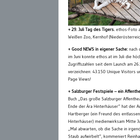
+ 29. Juli Tag des Tigers.
ethos-Foto 
Weißen Zoo, Kernhof (Niederösterreic
+ Good NEWS in eigener Sache:
nach 
im Juni konnte ethos.at im Juli die hö
Zugriffszahlen seit dem Launch am 26
verzeichnen: 43.150 Unique Visitors 
Page Views!
+ Salzburger Festspiele – ein Affenth
Buch „Das große Salzburger Affenthe
Ende der Ära Hinterhäuser“ hat der A
Hartberger (ein Freund des entlasse
Hinterhäuser) medienwirksam Mitte Jul
„Mal abwarten, ob die Sache in irgen
Staub aufwirbelt“, kommeniert Reinh