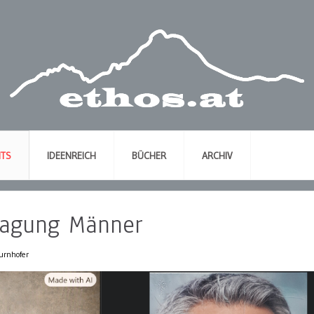
NTS
IDEENREICH
BÜCHER
ARCHIV
htagung Männer
urnhofer