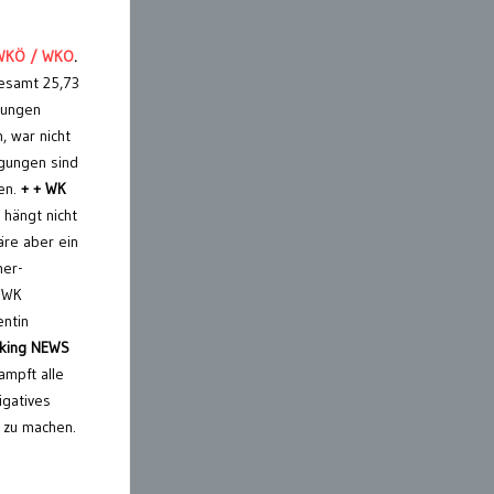
n WKÖ / WKO
.
esamt 25,73
gungen
, war nicht
igungen sind
en.
+ + WK
hängt nicht
äre aber ein
mer-
r WK
entin
aking NEWS
ampft alle
igatives
 zu machen.