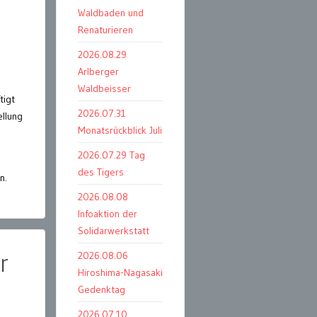
Waldbaden und
Renaturieren
2026.08.29
Arlberger
Waldbeisser
tigt
2026.07.31
ellung
Monatsrückblick Juli
2026.07.29 Tag
des Tigers
n.
2026.08.08
Infoaktion der
Solidarwerkstatt
r
2026.08.06
Hiroshima-Nagasaki
Gedenktag
2026.07.10