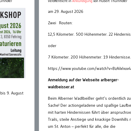
urnhofer
Veröffentlicht in
Ankündigung
von Hubert Thurnhofer
am 29. August 2026
Zwei Routen:
12,5 Kilometer. 500 Höhenmeter. 22 Hindernis
oder
7 Kilometer. 200 Höhenmeter. 19 Hindernisse.
https://www.youtube.com/watch?v=BzAiWvuv
Anmeldung auf der Webseite arlberger-
waldbeisser.at
bis 9. August
Beim Alberner Wadlbeißer geht’s ordentlich zu
Sache! Der actiongeladene und spaßige Laufb
mit harten Hindernissen führt über anspruchsvo
Trails, steile Anstiege und knackige Downhills 
um St. Anton – perfekt für alle, die die