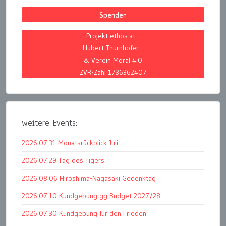
Spenden
Projekt ethos.at
Hubert Thurnhofer
& Verein Moral 4.0
ZVR-Zahl 1736362407
weitere Events:
2026.07.31 Monatsrückblick Juli
2026.07.29 Tag des Tigers
2026.08.06 Hiroshima-Nagasaki Gedenktag
2026.07.10 Kundgebung gg Budget 2027/28
2026.07.30 Kundgebung für den Frieden