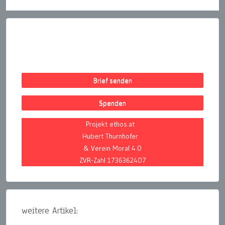
Brief senden
Spenden
Projekt ethos.at
Hubert Thurnhofer
& Verein Moral 4.0
ZVR-Zahl 1736362407
weitere Artikel: