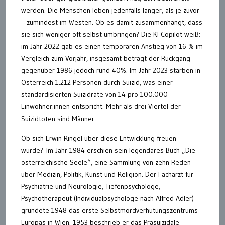
werden. Die Menschen leben jedenfalls länger, als je zuvor
– zumindest im Westen. Ob es damit zusammenhängt, dass
sie sich weniger oft selbst umbringen? Die KI Copilot weiß:
im Jahr 2022 gab es einen temporären Anstieg von 16 % im
Vergleich zum Vorjahr, insgesamt beträgt der Rückgang
gegenüber 1986 jedoch rund 40%. Im Jahr 2023 starben in
Österreich 1.212 Personen durch Suizid, was einer
standardisierten Suizidrate von 14 pro 100.000
Einwohner:innen entspricht. Mehr als drei Viertel der
Suizidtoten sind Männer.
Ob sich Erwin Ringel über diese Entwicklung freuen
würde? Im Jahr 1984 erschien sein legendäres Buch „Die
österreichische Seele“, eine Sammlung von zehn Reden
über Medizin, Politik, Kunst und Religion. Der Facharzt für
Psychiatrie und Neurologie, Tiefenpsychologe,
Psychotherapeut (Individualpsychologe nach Alfred Adler)
gründete 1948 das erste Selbstmordverhütungszentrums
Europas in Wien. 1953 beschrieb er das Präsuizidale