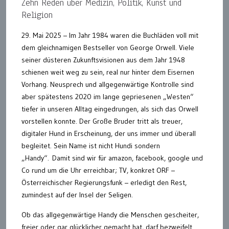
Zehn Reden über Medizin, Politik, Kunst und
Religion
29. Mai 2025 – Im Jahr 1984 waren die Buchläden voll mit
dem gleichnamigen Bestseller von George Orwell. Viele
seiner düsteren Zukunftsvisionen aus dem Jahr 1948
schienen weit weg zu sein, real nur hinter dem Eisernen
Vorhang. Neusprech und allgegenwärtige Kontrolle sind
aber spätestens 2020 im lange gepriesenen „Westen“
tiefer in unseren Alltag eingedrungen, als sich das Orwell
vorstellen konnte. Der Große Bruder tritt als treuer,
digitaler Hund in Erscheinung, der uns immer und überall
begleitet. Sein Name ist nicht Hundi sondern
„Handy“. Damit sind wir für amazon, facebook, google und
Co rund um die Uhr erreichbar; TV, konkret ORF –
Österreichischer Regierungsfunk – erledigt den Rest,
zumindest auf der Insel der Seligen.
Ob das allgegenwärtige Handy die Menschen gescheiter,
freier oder gar glücklicher gemacht hat, darf bezweifelt