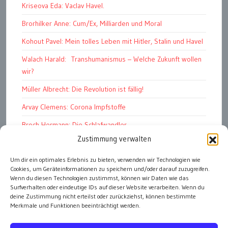
Kriseova Eda: Vaclav Havel.
Brorhilker Anne: Cum/Ex, Milliarden und Moral
Kohout Pavel: Mein tolles Leben mit Hitler, Stalin und Havel
Walach Harald: Transhumanismus – Welche Zukunft wollen
wir?
Müller Albrecht: Die Revolution ist fällig!
Arvay Clemens: Corona Impfstoffe
Broch Hermann: Die Schlafwandler
Zustimmung verwalten
Kohout Pavel: Ende der Großen Ferien
Um dir ein optimales Erlebnis zu bieten, verwenden wir Technologien wie
Bonelli Raphael: Kopflos
Cookies, um Geräteinformationen zu speichern und/oder darauf zuzugreifen.
Luczak Andreas: Deutschlands Energiewende
Wenn du diesen Technologien zustimmst, können wir Daten wie das
Surfverhalten oder eindeutige IDs auf dieser Website verarbeiten. Wenn du
deine Zustimmung nicht erteilst oder zurückziehst, können bestimmte
Merkmale und Funktionen beeinträchtigt werden.