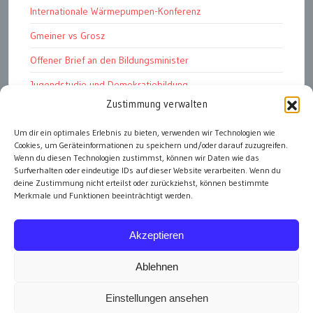
Internationale Wärmepumpen-Konferenz
Gmeiner vs Grosz
Offener Brief an den Bildungsminister
Jugendstudie und Demokratiebildung
Zustimmung verwalten
Solschenizyn, Dugin und der Westen
Finanzindustrie manipuliert Schüler
Um dir ein optimales Erlebnis zu bieten, verwenden wir Technologien wie
Cookies, um Geräteinformationen zu speichern und/oder darauf zuzugreifen.
Chemtrails Contrails Geoengineering
Wenn du diesen Technologien zustimmst, können wir Daten wie das
Surfverhalten oder eindeutige IDs auf dieser Website verarbeiten. Wenn du
deine Zustimmung nicht erteilst oder zurückziehst, können bestimmte
Merkmale und Funktionen beeinträchtigt werden.
alle Artikel
Akzeptieren
Ablehnen
Einstellungen ansehen
Impressum