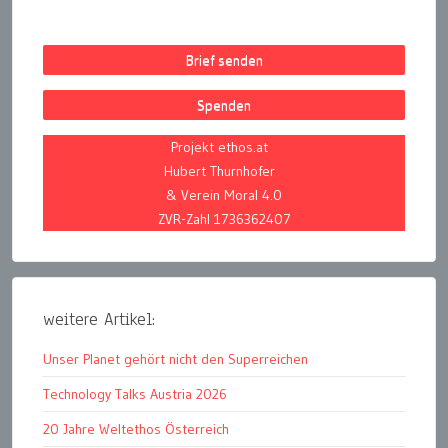
Brief senden
Spenden
Projekt ethos.at
Hubert Thurnhofer
& Verein Moral 4.0
ZVR-Zahl 1736362407
weitere Artikel:
Unser Planet gehört nicht den Superreichen
Technology Talks Austria 2026
20 Jahre Weltethos Österreich