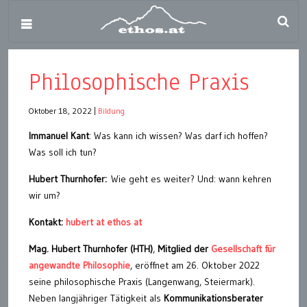
Philosophische Praxis
Oktober 18, 2022
|
Bildung
Immanuel Kant
: Was kann ich wissen? Was darf ich hoffen?
Was soll ich tun?
Hubert Thurnhofer:
Wie geht es weiter? Und: wann kehren
wir um?
Kontakt:
hubert at ethos at
Mag. Hubert Thurnhofer (HTH)
,
Mitglied der
Gesellschaft für
angewandte Philosophie
, eröffnet am 26. Oktober 2022
seine philosophische Praxis (Langenwang, Steiermark).
Neben langjähriger Tätigkeit als
Kommunikationsberater