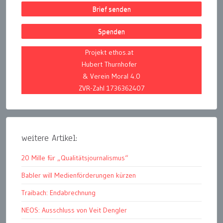
Brief senden
Spenden
Projekt ethos.at
Hubert Thurnhofer
& Verein Moral 4.0
ZVR-Zahl 1736362407
weitere Artikel:
20 Mille für „Qualitätsjournalismus“
Babler will Medienförderungen kürzen
Traibach: Endabrechnung
NEOS: Ausschluss von Veit Dengler