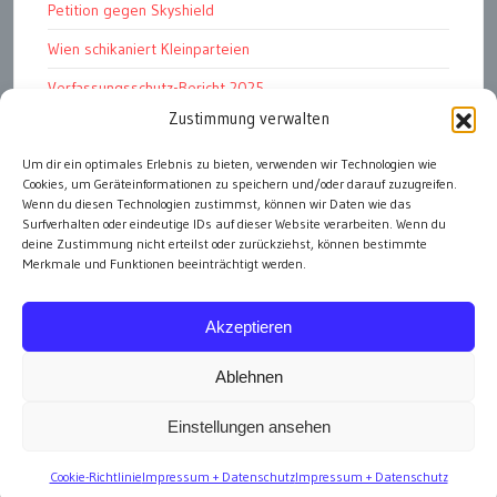
Petition gegen Skyshield
Wien schikaniert Kleinparteien
Verfassungsschutz-Bericht 2025
Zustimmung verwalten
Ziel: endloser Krieg
Um dir ein optimales Erlebnis zu bieten, verwenden wir Technologien wie
110 statt 90 Mille Medienförderung
Cookies, um Geräteinformationen zu speichern und/oder darauf zuzugreifen.
Strafen für „Integrations-Verweigerer“
Wenn du diesen Technologien zustimmst, können wir Daten wie das
Surfverhalten oder eindeutige IDs auf dieser Website verarbeiten. Wenn du
deine Zustimmung nicht erteilst oder zurückziehst, können bestimmte
Merkmale und Funktionen beeinträchtigt werden.
alle Artikel
Akzeptieren
Ablehnen
Einstellungen ansehen
Impressum
Cookie-Richtlinie
Impressum + Datenschutz
Impressum + Datenschutz