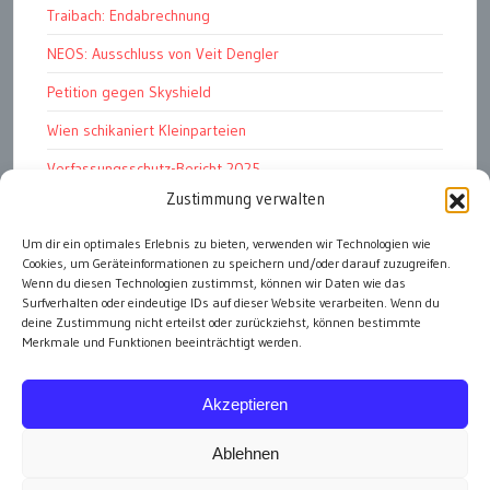
Traibach: Endabrechnung
NEOS: Ausschluss von Veit Dengler
Petition gegen Skyshield
Wien schikaniert Kleinparteien
Verfassungsschutz-Bericht 2025
Zustimmung verwalten
Ziel: endloser Krieg
110 statt 90 Mille Medienförderung
Um dir ein optimales Erlebnis zu bieten, verwenden wir Technologien wie
Cookies, um Geräteinformationen zu speichern und/oder darauf zuzugreifen.
Strafen für „Integrations-Verweigerer“
Wenn du diesen Technologien zustimmst, können wir Daten wie das
Surfverhalten oder eindeutige IDs auf dieser Website verarbeiten. Wenn du
deine Zustimmung nicht erteilst oder zurückziehst, können bestimmte
Merkmale und Funktionen beeinträchtigt werden.
alle Artikel
Akzeptieren
Ablehnen