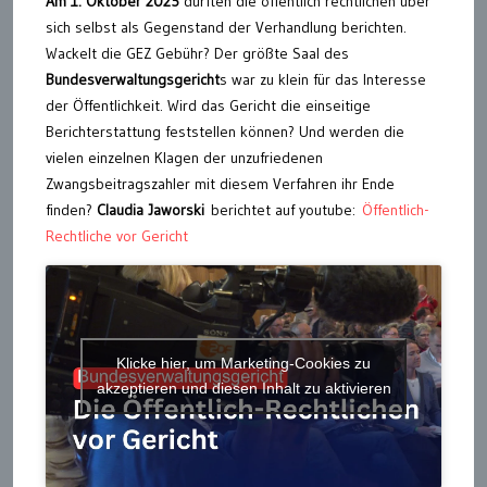
Am 1. Oktober 2025
durften die öffentlich rechtlichen über
sich selbst als Gegenstand der Verhandlung berichten.
Wackelt die GEZ Gebühr? Der größte Saal des
Bundesverwaltungsgericht
s war zu klein für das Interesse
der Öffentlichkeit. Wird das Gericht die einseitige
Berichterstattung feststellen können? Und werden die
vielen einzelnen Klagen der unzufriedenen
Zwangsbeitragszahler mit diesem Verfahren ihr Ende
finden?
Claudia Jaworski
berichtet auf youtube:
Öffentlich-
Rechtliche vor Gericht
Klicke hier, um Marketing-Cookies zu
akzeptieren und diesen Inhalt zu aktivieren