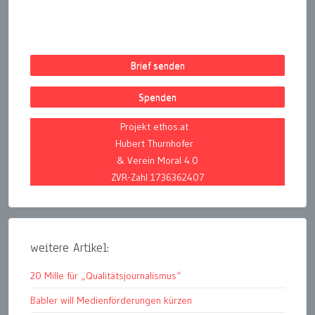
Brief senden
Spenden
Projekt ethos.at
Hubert Thurnhofer
& Verein Moral 4.0
ZVR-Zahl 1736362407
weitere Artikel:
20 Mille für „Qualitätsjournalismus“
Babler will Medienförderungen kürzen