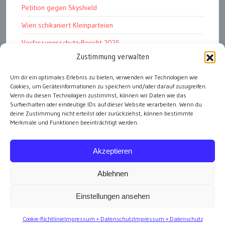
Petition gegen Skyshield
Wien schikaniert Kleinparteien
Verfassungsschutz-Bericht 2025
Zustimmung verwalten
Ziel: endloser Krieg
Um dir ein optimales Erlebnis zu bieten, verwenden wir Technologien wie
110 statt 90 Mille Medienförderung
Cookies, um Geräteinformationen zu speichern und/oder darauf zuzugreifen.
Strafen für „Integrations-Verweigerer“
Wenn du diesen Technologien zustimmst, können wir Daten wie das
Surfverhalten oder eindeutige IDs auf dieser Website verarbeiten. Wenn du
deine Zustimmung nicht erteilst oder zurückziehst, können bestimmte
Merkmale und Funktionen beeinträchtigt werden.
alle Artikel
Akzeptieren
Ablehnen
Einstellungen ansehen
Impressum
Cookie-Richtlinie
Impressum + Datenschutz
Impressum + Datenschutz