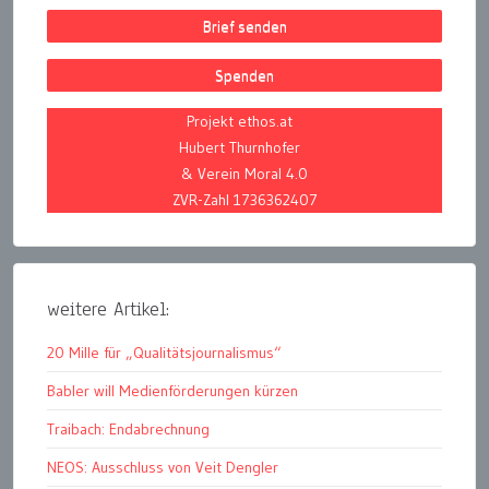
Brief senden
Spenden
Projekt ethos.at
Hubert Thurnhofer
& Verein Moral 4.0
ZVR-Zahl 1736362407
weitere Artikel:
20 Mille für „Qualitätsjournalismus“
Babler will Medienförderungen kürzen
Traibach: Endabrechnung
NEOS: Ausschluss von Veit Dengler