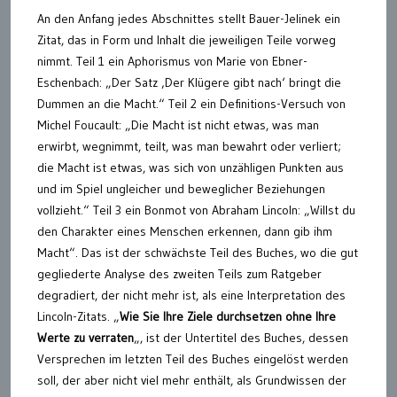
An den Anfang jedes Abschnittes stellt Bauer-Jelinek ein
Zitat, das in Form und Inhalt die jeweiligen Teile vorweg
nimmt. Teil 1 ein Aphorismus von Marie von Ebner-
Eschenbach: „Der Satz ‚Der Klügere gibt nach‘ bringt die
Dummen an die Macht.“ Teil 2 ein Definitions-Versuch von
Michel Foucault: „Die Macht ist nicht etwas, was man
erwirbt, wegnimmt, teilt, was man bewahrt oder verliert;
die Macht ist etwas, was sich von unzähligen Punkten aus
und im Spiel ungleicher und beweglicher Beziehungen
vollzieht.“ Teil 3 ein Bonmot von Abraham Lincoln: „Willst du
den Charakter eines Menschen erkennen, dann gib ihm
Macht“. Das ist der schwächste Teil des Buches, wo die gut
gegliederte Analyse des zweiten Teils zum Ratgeber
degradiert, der nicht mehr ist, als eine Interpretation des
Lincoln-Zitats. „
Wie Sie Ihre Ziele durchsetzen ohne Ihre
Werte zu verraten
„, ist der Untertitel des Buches, dessen
Versprechen im letzten Teil des Buches eingelöst werden
soll, der aber nicht viel mehr enthält, als Grundwissen der