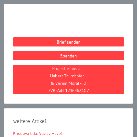
Brief senden
Spenden
Projekt ethos.at
Hubert Thurnhofer
& Verein Moral 4.0
ZVR-Zahl 1736362407
weitere Artikel:
Kriseova Eda: Vaclav Havel.