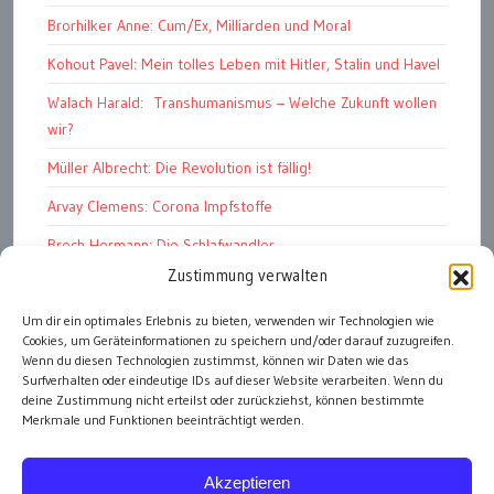
Brorhilker Anne: Cum/Ex, Milliarden und Moral
Kohout Pavel: Mein tolles Leben mit Hitler, Stalin und Havel
Walach Harald: Transhumanismus – Welche Zukunft wollen
wir?
Müller Albrecht: Die Revolution ist fällig!
Arvay Clemens: Corona Impfstoffe
Broch Hermann: Die Schlafwandler
Zustimmung verwalten
Kohout Pavel: Ende der Großen Ferien
Um dir ein optimales Erlebnis zu bieten, verwenden wir Technologien wie
Bonelli Raphael: Kopflos
Cookies, um Geräteinformationen zu speichern und/oder darauf zuzugreifen.
Luczak Andreas: Deutschlands Energiewende
Wenn du diesen Technologien zustimmst, können wir Daten wie das
Surfverhalten oder eindeutige IDs auf dieser Website verarbeiten. Wenn du
deine Zustimmung nicht erteilst oder zurückziehst, können bestimmte
Merkmale und Funktionen beeinträchtigt werden.
alle Artikel
Akzeptieren