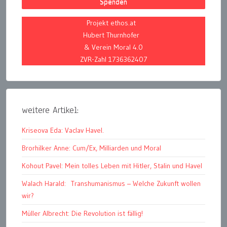
Spenden
Projekt ethos.at
Hubert Thurnhofer
& Verein Moral 4.0
ZVR-Zahl 1736362407
weitere Artikel:
Kriseova Eda: Vaclav Havel.
Brorhilker Anne: Cum/Ex, Milliarden und Moral
Kohout Pavel: Mein tolles Leben mit Hitler, Stalin und Havel
Walach Harald: Transhumanismus – Welche Zukunft wollen
wir?
Müller Albrecht: Die Revolution ist fällig!