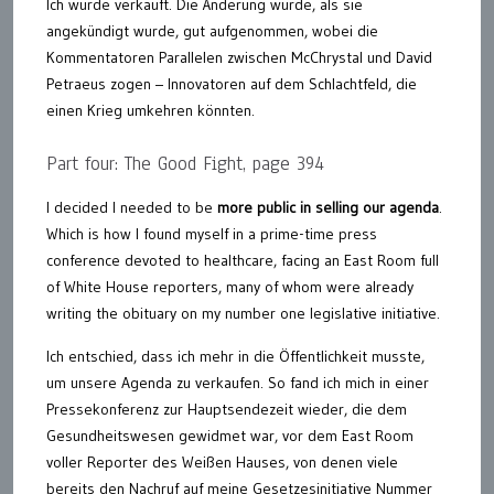
Ich wurde verkauft. Die Änderung wurde, als sie
angekündigt wurde, gut aufgenommen, wobei die
Kommentatoren Parallelen zwischen McChrystal und David
Petraeus zogen – Innovatoren auf dem Schlachtfeld, die
einen Krieg umkehren könnten.
Part four: The Good Fight, page 394
I decided I needed to be
more public in selling our agenda
.
Which is how I found myself in a prime-time press
conference devoted to healthcare, facing an East Room full
of White House reporters, many of whom were already
writing the obituary on my number one legislative initiative.
Ich entschied, dass ich mehr in die Öffentlichkeit musste,
um unsere Agenda zu verkaufen. So fand ich mich in einer
Pressekonferenz zur Hauptsendezeit wieder, die dem
Gesundheitswesen gewidmet war, vor dem East Room
voller Reporter des Weißen Hauses, von denen viele
bereits den Nachruf auf meine Gesetzesinitiative Nummer