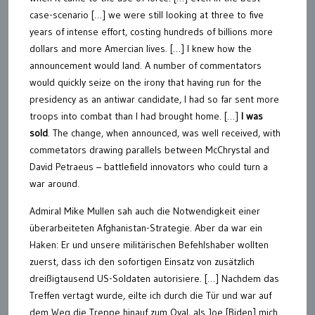
case-scenario […] we were still looking at three to five
years of intense effort, costing hundreds of billions more
dollars and more Amercian lives. […] I knew how the
announcement would land. A number of commentators
would quickly seize on the irony that having run for the
presidency as an antiwar candidate, I had so far sent more
troops into combat than I had brought home. […]
I was
sold
. The change, when announced, was well received, with
commetators drawing parallels between McChrystal and
David Petraeus – battlefield innovators who could turn a
war around.
Admiral Mike Mullen sah auch die Notwendigkeit einer
überarbeiteten Afghanistan-Strategie. Aber da war ein
Haken: Er und unsere militärischen Befehlshaber wollten
zuerst, dass ich den sofortigen Einsatz von zusätzlich
dreißigtausend US-Soldaten autorisiere. […] Nachdem das
Treffen vertagt wurde, eilte ich durch die Tür und war auf
dem Weg die Treppe hinauf zum Oval, als Joe [Biden] mich