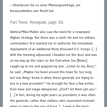
– Überlassen Sie es einer Meinungsumfrage, um
herauszufinden, wer Recht hat.
Part Three: Renegade, page 316
Admiral Mike Mullen also saw the need for a revamped
Afghan strategy. But there was a catch: He and our military
commanders first wanted me to authorize the immediate
deployment of an additional thirty thousand U.S. troops. […]
With the meeting adjourned, I headed out the door and was
on my way up the stairs to the Oval when Joe [Biden]
caught up to me and gripped my arm. „Listen to me, Boss,“
he said. „Maybe I’ve been around this town for too long,
but one thing I know is when these generals are trying to
box in a new president.“ He brought his face a few inches
from mine and stage-whispered; „Dont’t let them jam you.“
[…] In fact, during my eight years as president, it was often
the generals, rather than civilians, who counseled restraint
when it came to the use of force. […] even in the best-