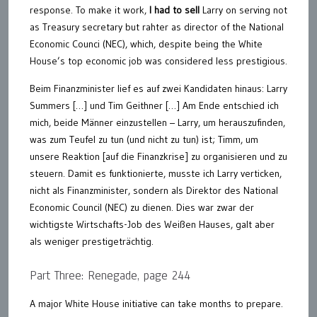
response. To make it work,
I had to sell
Larry on serving not
as Treasury secretary but rahter as director of the National
Economic Counci (NEC), which, despite being the White
House’s top economic job was considered less prestigious.
Beim Finanzminister lief es auf zwei Kandidaten hinaus: Larry
Summers […] und Tim Geithner […] Am Ende entschied ich
mich, beide Männer einzustellen – Larry, um herauszufinden,
was zum Teufel zu tun (und nicht zu tun) ist; Timm, um
unsere Reaktion [auf die Finanzkrise] zu organisieren und zu
steuern. Damit es funktionierte, musste ich Larry verticken,
nicht als Finanzminister, sondern als Direktor des National
Economic Council (NEC) zu dienen. Dies war zwar der
wichtigste Wirtschafts-Job des Weißen Hauses, galt aber
als weniger prestigeträchtig.
Part Three: Renegade, page 244
A major White House initiative can take months to prepare.