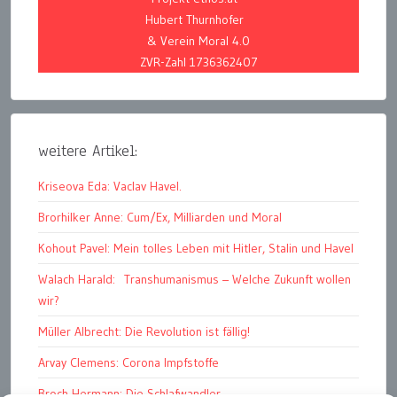
Hubert Thurnhofer
& Verein Moral 4.0
ZVR-Zahl 1736362407
weitere Artikel:
Kriseova Eda: Vaclav Havel.
Brorhilker Anne: Cum/Ex, Milliarden und Moral
Kohout Pavel: Mein tolles Leben mit Hitler, Stalin und Havel
Walach Harald: Transhumanismus – Welche Zukunft wollen
wir?
Müller Albrecht: Die Revolution ist fällig!
Arvay Clemens: Corona Impfstoffe
Broch Hermann: Die Schlafwandler