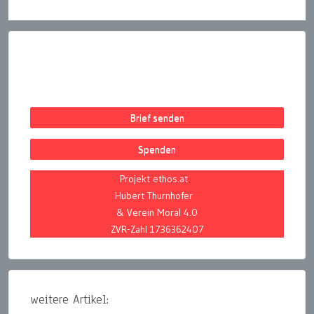
Brief senden
Spenden
Projekt ethos.at
Hubert Thurnhofer
& Verein Moral 4.0
ZVR-Zahl 1736362407
weitere Artikel: