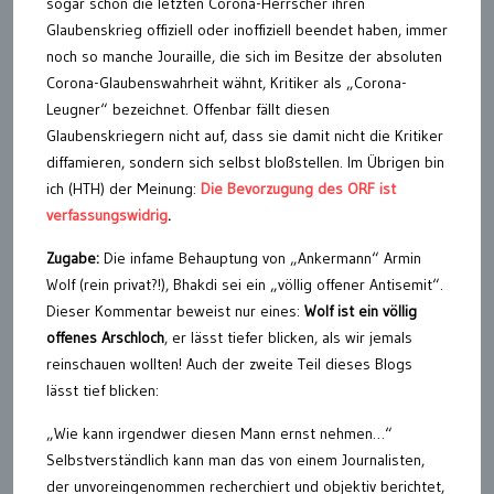
sogar schon die letzten Corona-Herrscher ihren
Glaubenskrieg offiziell oder inoffiziell beendet haben, immer
noch so manche Jouraille, die sich im Besitze der absoluten
Corona-Glaubenswahrheit wähnt, Kritiker als „Corona-
Leugner“ bezeichnet. Offenbar fällt diesen
Glaubenskriegern nicht auf, dass sie damit nicht die Kritiker
diffamieren, sondern sich selbst bloßstellen. Im Übrigen bin
ich (HTH) der Meinung:
Die Bevorzugung des ORF ist
verfassungswidrig
.
Zugabe:
Die infame Behauptung von „Ankermann“ Armin
Wolf (rein privat?!), Bhakdi sei ein „völlig offener Antisemit“.
Dieser Kommentar beweist nur eines:
Wolf ist ein völlig
offenes Arschloch
, er lässt tiefer blicken, als wir jemals
reinschauen wollten! Auch der zweite Teil dieses Blogs
lässt tief blicken:
„Wie kann irgendwer diesen Mann ernst nehmen…“
Selbstverständlich kann man das von einem Journalisten,
der unvoreingenommen recherchiert und objektiv berichtet,