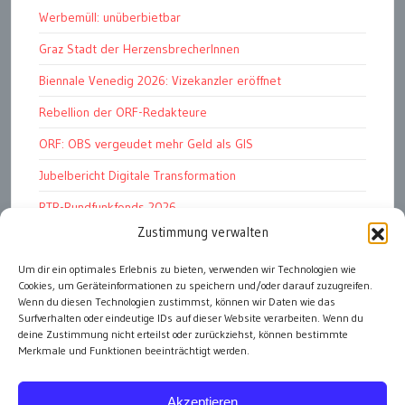
Werbemüll: unüberbietbar
Graz Stadt der HerzensbrecherInnen
Biennale Venedig 2026: Vizekanzler eröffnet
Rebellion der ORF-Redakteure
ORF: OBS vergeudet mehr Geld als GIS
Jubelbericht Digitale Transformation
RTR-Rundfunkfonds 2026
Zustimmung verwalten
Kunstmarkt: Noble Begierden
Um dir ein optimales Erlebnis zu bieten, verwenden wir Technologien wie
Woher kommen die „Wiederösterreicher“?
Cookies, um Geräteinformationen zu speichern und/oder darauf zuzugreifen.
DDR 4.0: Der Fall Dr Witzschel u.a.
Wenn du diesen Technologien zustimmst, können wir Daten wie das
Surfverhalten oder eindeutige IDs auf dieser Website verarbeiten. Wenn du
deine Zustimmung nicht erteilst oder zurückziehst, können bestimmte
Merkmale und Funktionen beeinträchtigt werden.
alle Artikel
Akzeptieren