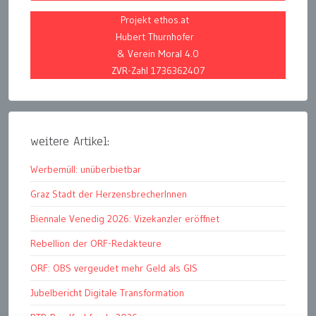
Projekt ethos.at
Hubert Thurnhofer
& Verein Moral 4.0
ZVR-Zahl 1736362407
weitere Artikel:
Werbemüll: unüberbietbar
Graz Stadt der HerzensbrecherInnen
Biennale Venedig 2026: Vizekanzler eröffnet
Rebellion der ORF-Redakteure
ORF: OBS vergeudet mehr Geld als GIS
Jubelbericht Digitale Transformation