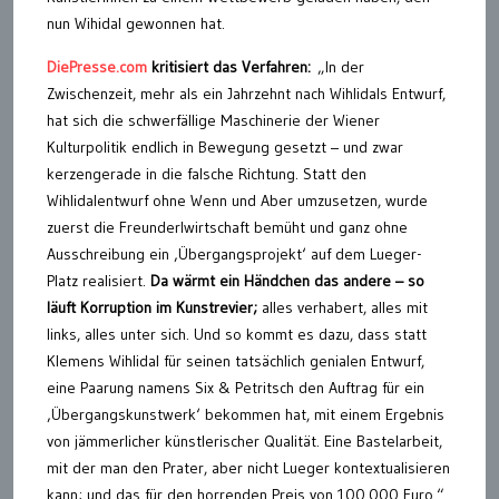
nun Wihidal gewonnen hat.
DiePresse.com
kritisiert das Verfahren:
„In der
Zwischenzeit, mehr als ein Jahrzehnt nach Wihlidals Entwurf,
hat sich die schwerfällige Maschinerie der Wiener
Kulturpolitik endlich in Bewegung gesetzt – und zwar
kerzengerade in die falsche Richtung. Statt den
Wihlidalentwurf ohne Wenn und Aber umzusetzen, wurde
zuerst die Freunderlwirtschaft bemüht und ganz ohne
Ausschreibung ein ‚Übergangsprojekt‘ auf dem Lueger-
Platz realisiert.
Da wärmt ein Händchen das andere – so
läuft Korruption im Kunstrevier;
alles verhabert, alles mit
links, alles unter sich. Und so kommt es dazu, dass statt
Klemens Wihlidal für seinen tatsächlich genialen Entwurf,
eine Paarung namens Six & Petritsch den Auftrag für ein
‚Übergangskunstwerk‘ bekommen hat, mit einem Ergebnis
von jämmerlicher künstlerischer Qualität. Eine Bastelarbeit,
mit der man den Prater, aber nicht Lueger kontextualisieren
kann; und das für den horrenden Preis von 100.000 Euro.“