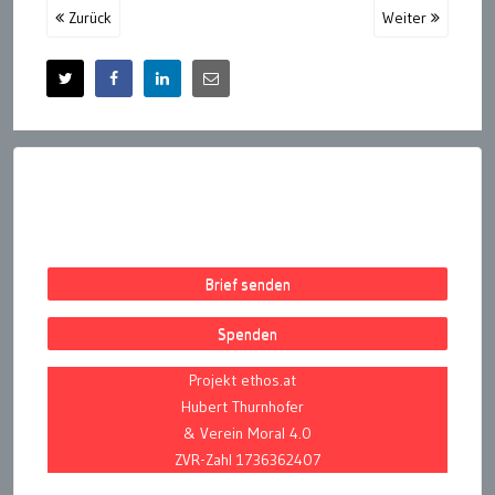
Zurück
Weiter
Brief senden
Spenden
Projekt ethos.at
Hubert Thurnhofer
& Verein Moral 4.0
ZVR-Zahl 1736362407