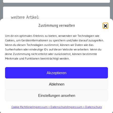
weitere Artikel:
Zustimmung verwalten
Ethik thurnhofer.cc 2003-2010
Um dir ein optimales Erlebnis zu bieten, verwenden wir Technologien wie
Wirtschaftsethik 2018 ethik-heute.org
Cookies, um Geräteinformationen zu speichern und/oder darauf zuzugreifen.
Wirtschaftsethik 2008 – 2011 The Global Player
Wenn du diesen Technologien zustimmst, können wir Daten wie das
Surfverhalten oder eindeutige IDs auf dieser Website verarbeiten. Wenn du
deine Zustimmung nicht erteilst oder zurückziehst, können bestimmte
Merkmale und Funktionen beeinträchtigt werden.
alle Artikel
Akzeptieren
Ablehnen
Einstellungen ansehen
Impressum
Cookie-Richtlinie
Impressum + Datenschutz
Impressum + Datenschutz