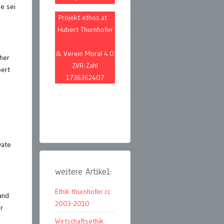
e sei
Projekt ethos.at
Hubert Thurnhofer
& Verein Moral 4.0
aher
ZVR-Zahl
bert
1736362407
vate
weitere Artikel:
Ethik thurnhofer.cc
and
2003-2010
r
Wirtschaftsethik