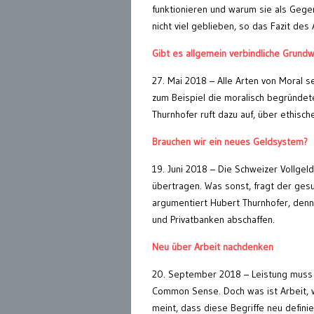
funktionieren und warum sie als Gege
nicht viel geblieben, so das Fazit de
Gibt es allgemein verbindliche Grund
27. Mai 2018 – Alle Arten von Moral s
zum Beispiel die moralisch begründet
Thurnhofer ruft dazu auf, über ethisc
Brauchen wir ein neues Geldsystem?
19. Juni 2018 – Die Schweizer Vollgeld
übertragen. Was sonst, fragt der ge
argumentiert Hubert Thurnhofer, denn
und Privatbanken abschaffen.
Neu über Arbeit nachdenken
20. September 2018 – Leistung muss 
Common Sense. Doch was ist Arbeit, w
meint, dass diese Begriffe neu defin