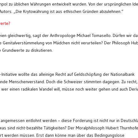
npol zu üblichen Währungen entwickelt wurden. Von der ursprünglichen Ide
s Autors. „Die Krytowährung ist aus ethischen Gründen abzulehnen.“
werte?
eien gleichwertig, sagt der Anthropologe Michael Tomasello. Dürfen wir d
e Genitalverstümmelung von Mädchen nicht verurteilen? Der Philosoph Hu
he Grundwerte zu diskutieren.
-Initiative wollte das alleinige Recht auf Geldschöpfung der Nationalbank
sunde Menschenverstand. Doch die Schweizer stimmten dagegen. Zu recht,
 wer einen radikalen Wandel will, müsse noch weiter gehen und auch Deri
angemessen entlohnt werden – diese Forderung ist nicht nur in Deutschl
as sind nicht-bezahlte Tätigkeiten? Der Moralphilosoph Hubert Thurnhofe
iert werden müssen. Erst dann könne man über das Bedingungslose