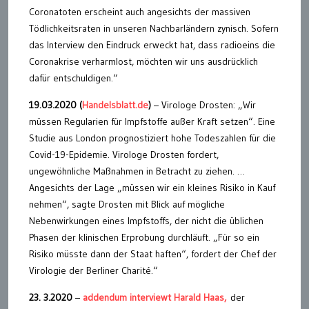
Coronatoten erscheint auch angesichts der massiven
Tödlichkeitsraten in unseren Nachbarländern zynisch. Sofern
das Interview den Eindruck erweckt hat, dass radioeins die
Coronakrise verharmlost, möchten wir uns ausdrücklich
dafür entschuldigen.“
19.03.2020 (
Handelsblatt.de
)
– Virologe Drosten: „Wir
müssen Regularien für Impfstoffe außer Kraft setzen“. Eine
Studie aus London prognostiziert hohe Todeszahlen für die
Covid-19-Epidemie. Virologe Drosten fordert,
ungewöhnliche Maßnahmen in Betracht zu ziehen. …
Angesichts der Lage „müssen wir ein kleines Risiko in Kauf
nehmen“, sagte Drosten mit Blick auf mögliche
Nebenwirkungen eines Impfstoffs, der nicht die üblichen
Phasen der klinischen Erprobung durchläuft. „Für so ein
Risiko müsste dann der Staat haften“, fordert der Chef der
Virologie der Berliner Charité.“
23. 3.2020
–
addendum interviewt Harald Haas,
der