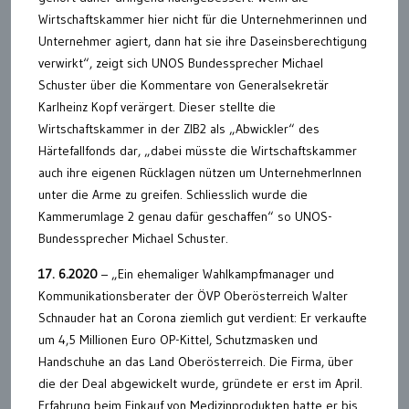
Wirtschaftskammer hier nicht für die Unternehmerinnen und
Unternehmer agiert, dann hat sie ihre Daseinsberechtigung
verwirkt“, zeigt sich UNOS Bundessprecher Michael
Schuster über die Kommentare von Generalsekretär
Karlheinz Kopf verärgert. Dieser stellte die
Wirtschaftskammer in der ZIB2 als „Abwickler“ des
Härtefallfonds dar, „dabei müsste die Wirtschaftskammer
auch ihre eigenen Rücklagen nützen um UnternehmerInnen
unter die Arme zu greifen. Schliesslich wurde die
Kammerumlage 2 genau dafür geschaffen“ so UNOS-
Bundessprecher Michael Schuster.
17. 6.2020
– „Ein ehemaliger Wahlkampfmanager und
Kommunikationsberater der ÖVP Oberösterreich Walter
Schnauder hat an Corona ziemlich gut verdient: Er verkaufte
um 4,5 Millionen Euro OP-Kittel, Schutzmasken und
Handschuhe an das Land Oberösterreich. Die Firma, über
die der Deal abgewickelt wurde, gründete er erst im April.
Erfahrung beim Einkauf von Medizinprodukten hatte er bis