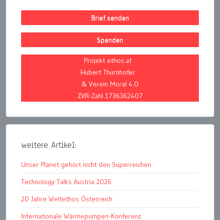
Brief senden
Spenden
Projekt ethos.at
Hubert Thurnhofer
& Verein Moral 4.0
ZVR-Zahl 1736362407
weitere Artikel:
Unser Planet gehört nicht den Superreichen
Technology Talks Austria 2026
20 Jahre Weltethos Österreich
Internationale Wärmepumpen-Konferenz