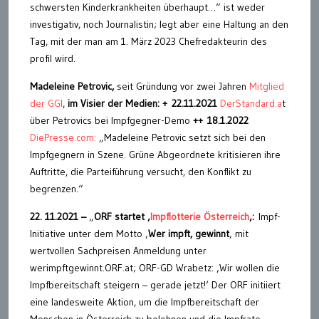
schwersten Kinderkrankheiten überhaupt…“ ist weder
investigativ, noch Journalistin; legt aber eine Haltung an den
Tag, mit der man am 1. März 2023 Chefredakteurin des
profil wird.
Madeleine Petrovic,
seit Gründung vor zwei Jahren
Mitglied
der GGI
,
im Visier der Medien: + 22.11.2021
DerStandard.a
t
über Petrovics bei Impfgegner-Demo
++ 18.1.2022
DiePresse.com:
„Madeleine Petrovic setzt sich bei den
Impfgegnern in Szene. Grüne Abgeordnete kritisieren ihre
Auftritte, die Parteiführung versucht, den Konflikt zu
begrenzen.“
22. 11.2021 –
„
ORF startet ‚
Impflotterie Österreich
‚:
Impf-
Initiative unter dem Motto ‚
Wer impft, gewinnt
‚ mit
wertvollen Sachpreisen Anmeldung unter
werimpftgewinnt.ORF.at; ORF-GD Wrabetz: ‚Wir wollen die
Impfbereitschaft steigern – gerade jetzt!‘ Der ORF initiiert
eine landesweite Aktion, um die Impfbereitschaft der
Menschen in Österreich zu belohnen und die Impfrate