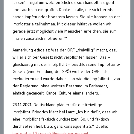
lassen‘ – egal um welchen Stich es sich handelt. Es geht
aber auch um ein großes Danke an alle, die sich bereits
haben impfen oder boostern lassen. Sie alle können an der
Impflotterie teilnehmen. Mit dieser Initiative wollen wir
gerade jetzt möglichst viele Menschen erreichen, sie zum
Impfen zusätzlich motivieren.'“
Anmerkung ethos.at: Was der ORF „freiwillig“ macht, dazu
will er sich per Gesetz nicht verpflichten lassen. Das –
gleichzeitig mit der Impfpflicht – beschlossene Impflotterie-
Gesetz (eine Erfindung der SPÖ) wollte der ORF nicht
exekutieren und wurde daher – so wie die Impfpflicht – von
der Regierung, ohne weitere Beratung im Parlament,
einfach gecancelt. Cancel Culture einmal anders.
23.11.2021
Deutschland plädiert für die freiwillige
Impfpflcht. Friedrich Merz bei Lanz: „Ich bin dafür, dass wir
eine Impfpflicht faktisch durchsetzen. So, und faktisch
durchsetzen heißt: 2G, ganz konsequent 2G.“ Quelle:
horizont auf X.com –> Niemals vergessen!