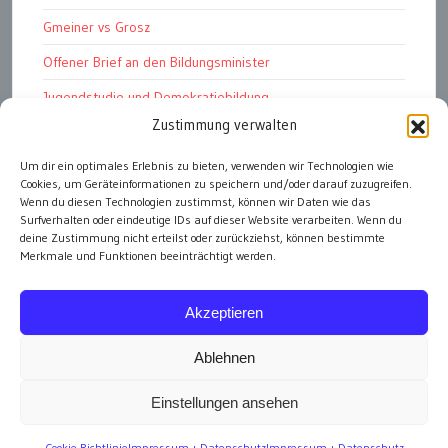
Gmeiner vs Grosz
Offener Brief an den Bildungsminister
Jugendstudie und Demokratiebildung
Zustimmung verwalten
Solschenizyn, Dugin und der Westen
Finanzindustrie manipuliert Schüler
Um dir ein optimales Erlebnis zu bieten, verwenden wir Technologien wie
Cookies, um Geräteinformationen zu speichern und/oder darauf zuzugreifen.
Chemtrails Contrails Geoengineering
Wenn du diesen Technologien zustimmst, können wir Daten wie das
Surfverhalten oder eindeutige IDs auf dieser Website verarbeiten. Wenn du
deine Zustimmung nicht erteilst oder zurückziehst, können bestimmte
Merkmale und Funktionen beeinträchtigt werden.
alle Artikel
Akzeptieren
Ablehnen
Einstellungen ansehen
Impressum
Cookie-Richtlinie
Impressum + Datenschutz
Impressum + Datenschutz