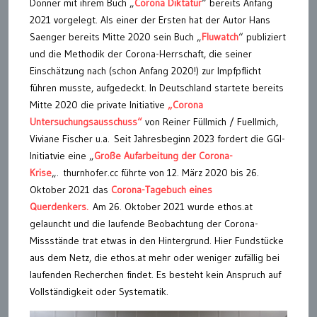
Donner mit ihrem Buch „
Corona Diktatur
“ bereits Anfang
2021 vorgelegt. Als einer der Ersten hat der Autor Hans
Saenger bereits Mitte 2020 sein Buch „
Fluwatch
“ publiziert
und die Methodik der Corona-Herrschaft, die seiner
Einschätzung nach (schon Anfang 2020!) zur Impfpflicht
führen musste, aufgedeckt. In Deutschland startete bereits
Mitte 2020 die private Initiative
„Corona
Untersuchungsausschuss“
von Reiner Füllmich / Fuellmich,
Viviane Fischer u.a. Seit Jahresbeginn 2023 fordert die GGI-
Initiatvie eine „
Große Aufarbeitung der Corona-
Krise
„. thurnhofer.cc führte von 12. März 2020 bis 26.
Oktober 2021 das
Corona-Tagebuch eines
Querdenkers.
Am 26. Oktober 2021 wurde ethos.at
gelauncht und die laufende Beobachtung der Corona-
Missstände trat etwas in den Hintergrund. Hier Fundstücke
aus dem Netz, die ethos.at mehr oder weniger zufällig bei
laufenden Recherchen findet. Es besteht kein Anspruch auf
Vollständigkeit oder Systematik.