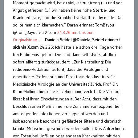
Moment gemacht wird, ist zu viel, ist zu streng (…) und von
Angst getrieben (…) wir haben keine hohe Sterbe- und
Krankheitsrate, und die Krankheit verläuft relativ milde. Das
sollte man sich klarmachen.“ Daran erinnert TomBayou
@Tom_Bayou via X.com
24.3.26 mit Link zum
Originalvideo
+
Daniela Seidel @Daniela_Seidel
erinnert
sich via X.com
24.3.26: Ich hatte sie schon drei Tage vorher
bei Radio Eins gehört. Die sind dann selbstverstäbdlich
sofort eilfertig zurückgerudert: „Zur Klarstellung: Die
radioeins-Redaktion betont, dass die Virologin und
emeritierte Professorin und Direktorin des Instituts für
Medizinische Virologie an der Universität Zürich, Prof. Dr.
Karin Mölling, hier eine Einzelmeinung vertritt. Die Virologin
lässt bei ihren Einschätzungen außer Acht, dass mit den
beschlossenen Maßnahmen die Zunahme von exponentiell
ansteigenden Infektionen verlangsamt werden und
insbesondere besonders gefährdete ältere und chronisch
kranke Menschen geschützt werden sollen. Das Aufrechnen
von Toten bei Unfällen oder anderen Krankheiten mit den