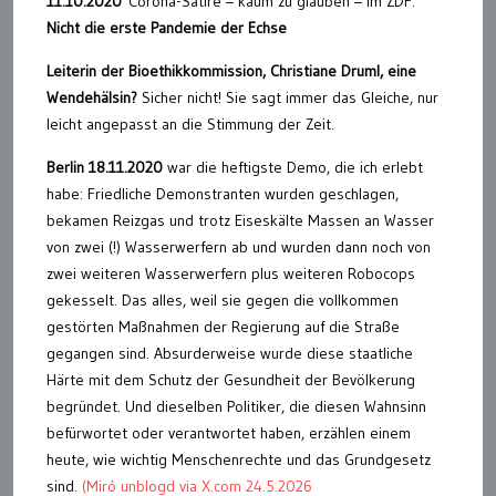
11.10.2020
Corona-Satire – kaum zu glauben – im ZDF:
Nicht die erste Pandemie der Echse
Leiterin der Bioethikkommission, Christiane Druml
, ein
e
Wendeh
älsin
?
Sicher nicht! Sie sagt immer das Gleiche, nur
leicht angepasst an die Stimmung der Zeit.
Berlin 18.11.2020
war die heftigste Demo, die ich erlebt
habe: Friedliche Demonstranten wurden geschlagen,
bekamen Reizgas und trotz Eiseskälte Massen an Wasser
von zwei (!) Wasserwerfern ab und wurden dann noch von
zwei weiteren Wasserwerfern plus weiteren Robocops
gekesselt. Das alles, weil sie gegen die vollkommen
gestörten Maßnahmen der Regierung auf die Straße
gegangen sind. Absurderweise wurde diese staatliche
Härte mit dem Schutz der Gesundheit der Bevölkerung
begründet. Und dieselben Politiker, die diesen Wahnsinn
befürwortet oder verantwortet haben, erzählen einem
heute, wie wichtig Menschenrechte und das Grundgesetz
sind.
(Miró unblogd via X.com 24.5.2026