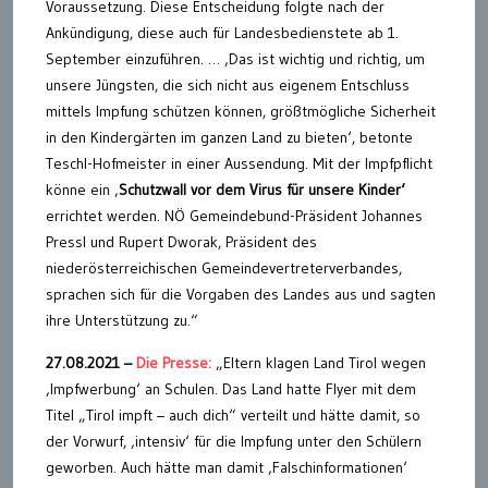
Voraussetzung. Diese Entscheidung folgte nach der
Ankündigung, diese auch für Landesbedienstete ab 1.
September einzuführen. … ‚Das ist wichtig und richtig, um
unsere Jüngsten, die sich nicht aus eigenem Entschluss
mittels Impfung schützen können, größtmögliche Sicherheit
in den Kindergärten im ganzen Land zu bieten‘, betonte
Teschl-Hofmeister in einer Aussendung. Mit der Impfpflicht
könne ein ‚
Schutzwall vor dem Virus für unsere Kinder‘
errichtet werden. NÖ Gemeindebund-Präsident Johannes
Pressl und Rupert Dworak, Präsident des
niederösterreichischen Gemeindevertreterverbandes,
sprachen sich für die Vorgaben des Landes aus und sagten
ihre Unterstützung zu.“
27.08.2021 –
Die Presse:
„Eltern klagen Land Tirol wegen
‚Impfwerbung‘ an Schulen. Das Land hatte Flyer mit dem
Titel „Tirol impft – auch dich“ verteilt und hätte damit, so
der Vorwurf, ‚intensiv‘ für die Impfung unter den Schülern
geworben. Auch hätte man damit ‚Falschinformationen‘