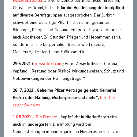
NOEN.at 25.7.21
Die Vorsitzende der Bioethikkommission,
Christiane Druml, hat sich
für die Ausdehnung der Impfpflicht
auf diverse Berufsgruppen ausgesprochen. Der Juristin
schwebt eine derartige Pflicht nicht nur im gesamten
Bildungs-, Pflege- und Gesundheitsbereich vor, zu dem sie
auch Apotheker, 24-Stunden-Pfleger und Hebammen zählt,
sondern für alle körpernahen Berufe wie Friseure,
Masseure, die Hand- und Fußkosmetik.
29.6.2021 (
pressetext.com
)
Autor Arvay kritisiert Corona-
Impfung: „Rettung oder Risiko? Wirkungsweisen, Schutz und
Nebenwirkungen der Hoffnungsträger“
28. 7. 2021 „Geheime Pfizer Verträge geleakt: Keinerlei
Risiko oder Haftung, Wucherpreise und mehr“,
berichtet
report24.news
1.08.2021 – Die Presse
:
„Impfpflicht in Niederösterreich
auch in Kindergärten. Die Impfung wird bei
Neueinstellungen in Kindergärten in Niederösterreich zur