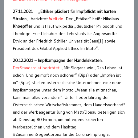
27.11.2021
– „
Ethiker plädiert für Impfpflicht mit harten
Strafen
„, berichtet
Welt.de.
Der „Ethiker“ heißt
Nikolaus
Knoepffler
und ist laut wikipedia „deutscher Philosoph und
Theologe. Er ist Inhaber des Lehrstuhls für Angewandte
Ethik an der Friedrich-Schiller-Universität Jena[1] sowie
Präsident des Global Applied Ethics Institute“.
20.12.2021 – Impfkampagne der Handelsketten.
DerStandard.at berichtet
: „Mit Slogans wie „Das Leben ist
schön. Und geimpft noch schöner“ (Bipa) oder „Impfen ist
in“ (Spar) starten österreichische Unternehmen eine neue
Impfkampagne unter dem Motto „Wenn alle mitmachen,
kann man alles verändern“. Unter Federführung der
Österreichischen Wirtschaftskammer, dem Handelsverband*
und der Werbeagentur Jung von Matt/Donau beteiligen sich
ab Dienstag 80 Firmen, um mit eigens kreierten
Werbesprüchen und dem Hashtag
#ZusammenGegenCorona für die Corona-Impfung zu