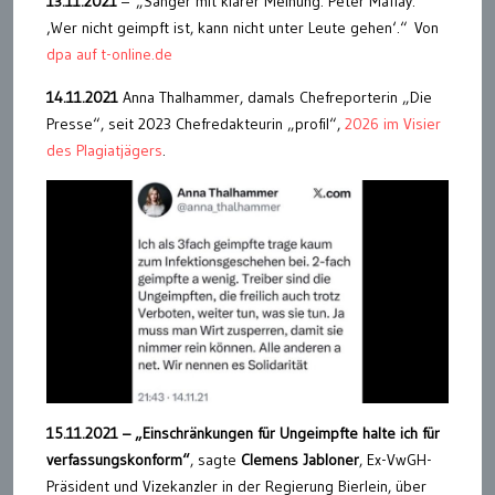
13.11.2021
– „Sänger mit klarer Meinung. Peter Maffay:
‚Wer nicht geimpft ist, kann nicht unter Leute gehen‘.“ Von
dpa auf t-online.de
14.11.2021
Anna Thalhammer, damals Chefreporterin „Die
Presse“, seit 2023 Chefredakteurin „profil“,
2026 im Visier
des Plagiatjägers
.
15.11.2021 –
„Einschränkungen für Ungeimpfte halte ich für
verfassungskonform“
, sagte
Clemens Jabloner
, Ex-VwGH-
Präsident und Vizekanzler in der Regierung Bierlein, über