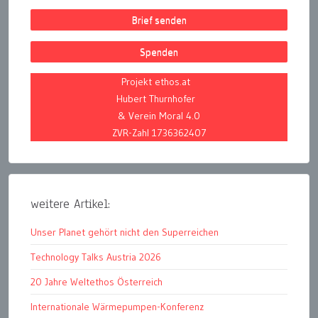
Brief senden
Spenden
Projekt ethos.at
Hubert Thurnhofer
& Verein Moral 4.0
ZVR-Zahl 1736362407
weitere Artikel:
Unser Planet gehört nicht den Superreichen
Technology Talks Austria 2026
20 Jahre Weltethos Österreich
Internationale Wärmepumpen-Konferenz