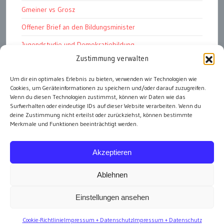
Gmeiner vs Grosz
Offener Brief an den Bildungsminister
Jugendstudie und Demokratiebildung
Zustimmung verwalten
Solschenizyn, Dugin und der Westen
Finanzindustrie manipuliert Schüler
Um dir ein optimales Erlebnis zu bieten, verwenden wir Technologien wie
Cookies, um Geräteinformationen zu speichern und/oder darauf zuzugreifen.
Chemtrails Contrails Geoengineering
Wenn du diesen Technologien zustimmst, können wir Daten wie das
Surfverhalten oder eindeutige IDs auf dieser Website verarbeiten. Wenn du
deine Zustimmung nicht erteilst oder zurückziehst, können bestimmte
Merkmale und Funktionen beeinträchtigt werden.
alle Artikel
Akzeptieren
Ablehnen
Einstellungen ansehen
Impressum
Cookie-Richtlinie
Impressum + Datenschutz
Impressum + Datenschutz