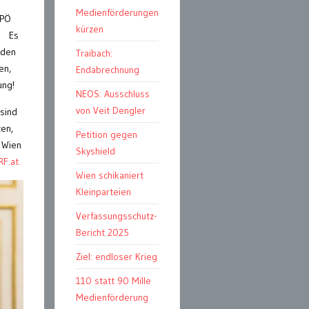
Medienförderungen
FPÖ
kürzen
t.
Es
 den
Traibach:
en,
Endabrechnung
ung!
NEOS: Ausschluss
von Veit Dengler
sind
ten,
Petition gegen
. Wien
Skyshield
F.at.
Wien schikaniert
Kleinparteien
Verfassungsschutz-
Bericht 2025
Ziel: endloser Krieg
110 statt 90 Mille
Medienförderung