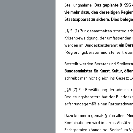
Stelllungnahme:
Das geplante B-KSG d
vielmehr dazu, den derzeitigen Regie
Staatsapparat zu sichern. Dies beleg
„§ 5. (1) Zur gesamthaften strategis
Krisenbewältigung, der umfassenden La
werden im Bundeskanzleramt
ein Ber
(Regierungsberater und stellvertrete
Bestellt werden Berater und Stellver
Bundesminister für Kunst, Kultur, öffe
schreibt man nicht gleich ins Gesetz „
„§5 (7) Zur Bewältigung der administ
Regierungsberaters hat der Bundeskan
erfahrungsgemäß einen Rattenschwanz 
Dazu kommrm gemäß § 7 in allem Mini
Kombinationen wird in sechs Absätzen g
Fachgremien können bei Bedarf um Ver