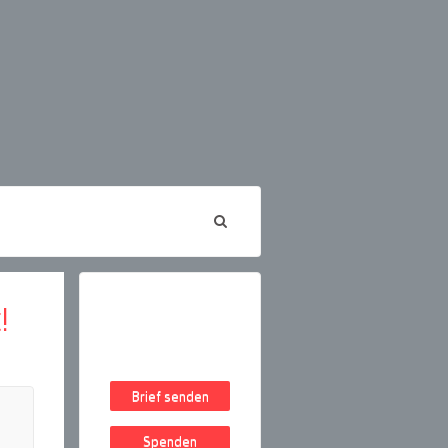
!
Brief senden
Spenden