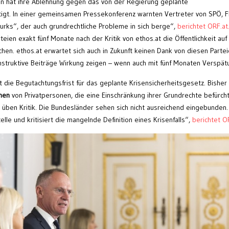
on hat ihre Ablehnung gegen das von der Regierung geplante
tigt. In einer gemeinsamen Pressekonferenz warnten Vertreter von SPÖ, 
rks“, der auch grundrechtliche Probleme in sich berge“,
berichtet ORF.a
rteien exakt fünf Monate nach der Kritik von ethos.at die Öffentlichkeit auf
n. ethos.at erwartet sich auch in Zukunft keinen Dank von diesen Partei
onstruktive Beiträge Wirkung zeigen – wenn auch mit fünf Monaten Verspät
die Begutachtungsfrist für das geplante Krisensicherheitsgesetz. Bisher 
men
von Privatpersonen, die eine Einschränkung ihrer Grundrechte befürch
en üben Kritik. Die Bundesländer sehen sich nicht ausreichend eingebunden
le und kritisiert die mangelnde Definition eines Krisenfalls“,
berichtet OR