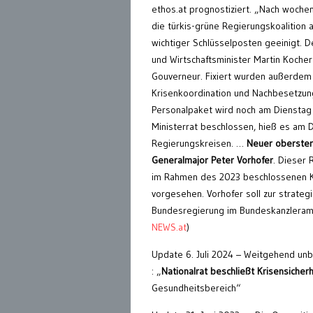
ethos.at prognostiziert. „Nach woche
die türkis-grüne Regierungskoalition 
wichtiger Schlüsselposten geeinigt. D
und Wirtschaftsminister Martin Koche
Gouverneur. Fixiert wurden außerdem
Krisenkoordination und Nachbesetzung
Personalpaket wird noch am Dienstag
Ministerrat beschlossen, hieß es am
Regierungskreisen. …
Neuer oberster
Generalmajor Peter Vorhofer
. Dieser
im Rahmen des 2023 beschlossenen K
vorgesehen. Vorhofer soll zur strateg
Bundesregierung im Bundeskanzleramt
NEWS.at
)
Update 6. Juli 2024 – Weitgehend unb
: „
Nationalrat beschließt Krisensicher
Gesundheitsbereich“