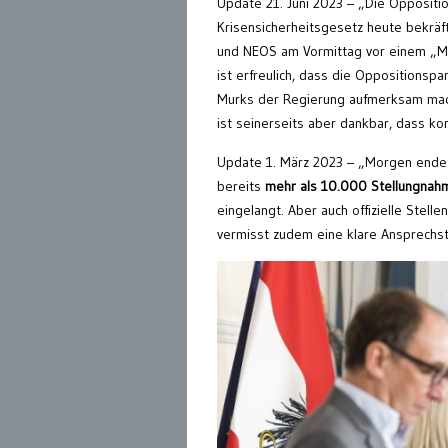
Update 21. Juni 2023 – „Die Oppositi
Krisensicherheitsgesetz heute bekräf
und NEOS am Vormittag vor einem „Mu
ist erfreulich, dass die Oppositionspa
Murks der Regierung aufmerksam mache
ist seinerseits aber dankbar, dass k
Update 1. März 2023 – „Morgen endet 
bereits
mehr als 10.000 Stellungnah
eingelangt. Aber auch offizielle Stell
vermisst zudem eine klare Ansprechstel