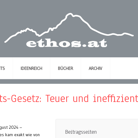
NTS
IDEENREICH
BÜCHER
ARCHIV
s-Gesetz: Teuer und ineffizient
ugust 2024 –
Beitragsseiten
es kam exakt wie von