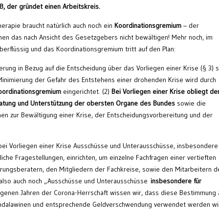
ß, der gründet einen Arbeitskreis.
herapie braucht natürlich auch noch ein
Koordinationsgremium
– der
en das nach Ansicht des Gesetzgebers nicht bewältigen! Mehr noch, im
überflüssig und das Koordinationsgremium tritt auf den Plan:
erung in Bezug auf die Entscheidung über das Vorliegen einer Krise (§ 3) 
nimierung der Gefahr des Entstehens einer drohenden Krise wird durch
oordinationsgremium
eingerichtet. (2)
Bei Vorliegen einer Krise obliegt d
atung und Unterstützung der obersten Organe des Bundes
sowie die
n zur Bewältigung einer Krise, der Entscheidungsvorbereitung und der
ei Vorliegen einer Krise Ausschüsse und Unterausschüsse, insbesondere 
liche Fragestellungen, einrichten, um einzelne Fachfragen einer vertieften
erungsberatern, den Mitgliedern der Fachkreise, sowie den Mitarbeitern d
also auch noch „Ausschüsse und Unterausschüsse
insbesondere für
ngenen Jahren der Corona-Herrschaft wissen wir, dass diese Bestimmung 
andalawinen und entsprechende Geldverschwendung verwendet werden wi