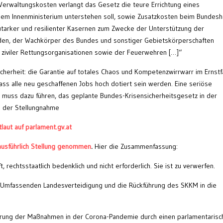
erwaltungskosten verlangt das Gesetz die teure Errichtung eines
dem Innenministerium unterstehen soll, sowie Zusatzkosten beim Bundesh
 autarker und resilienter Kasernen zum Zwecke der Unterstützung der
örden, der Wachkörper des Bundes und sonstiger Gebietskörperschaften
 ziviler Rettungsorganisationen sowie der Feuerwehren […]“
cherheit: die Garantie auf totales Chaos und Kompetenzwirrwarr im Ernstfa
dass alle neu geschaffenen Jobs hoch dotiert sein werden. Eine seriöse
muss dazu führen, das geplante Bundes-Krisensicherheitsgesetz in der
 der Stellungnahme
laut auf parlament.gv.at
ausführlich Stellung genommen
.
Hier die Zusammenfassung:
 rechtsstaatlich bedenklich und nicht erforderlich. Sie ist zu verwerfen.
r Umfassenden Landesverteidigung und die Rückführung des SKKM in die
luierung der Maßnahmen in der Corona-Pandemie durch einen parlamentaris