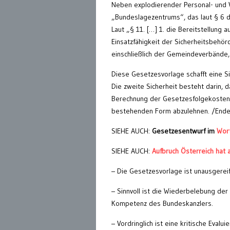
Neben explodierender Personal- und V
„Bundeslagezentrums“, das laut § 6 
Laut „§ 11. […] 1. die Bereitstellung
Einsatzfähigkeit der Sicherheitsbeh
einschließlich der Gemeindeverbände,
Diese Gesetzesvorlage schafft eine Si
Die zweite Sicherheit besteht darin, 
Berechnung der Gesetzesfolgekosten 
bestehenden Form abzulehnen. /Ende
SIEHE AUCH:
Gesetzesentwurf im
Wort
SIEHE AUCH:
Aufbruch Österreich hat 
– Die Gesetzesvorlage ist unausgereift,
– Sinnvoll ist die Wiederbelebung de
Kompetenz des Bundeskanzlers.
– Vordringlich ist eine kritische Eva