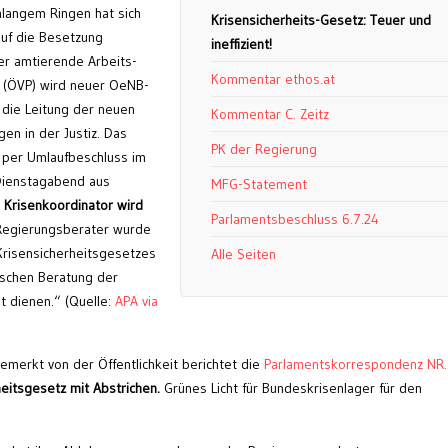
nlangem Ringen hat sich
Krisensicherheits-Gesetz: Teuer und
auf die Besetzung
ineffizient!
er amtierende Arbeits-
Kommentar ethos.at
r (ÖVP) wird neuer OeNB-
 die Leitung der neuen
Kommentar C. Zeitz
en in der Justiz. Das
PK der Regierung
 per Umlaufbeschluss im
 Dienstagabend aus
MFG-Statement
 Krisenkoordinator wird
Parlamentsbeschluss 6.7.24
 Regierungsberater wurde
risensicherheitsgesetzes
Alle Seiten
ischen Beratung der
 dienen.“ (Quelle:
APA via
emerkt von der Öffentlichkeit berichtet die
Parlamentskorrespondenz NR
heitsgesetz mit Abstrichen.
Grünes Licht für Bundeskrisenlager für den