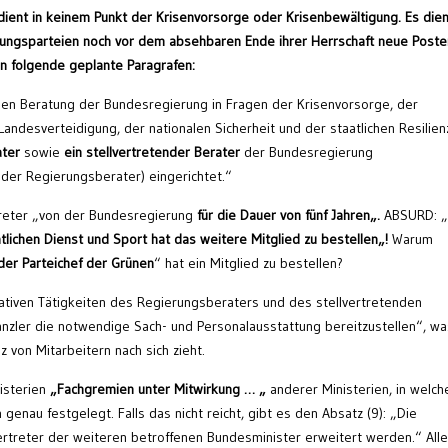
ient in keinem Punkt der Krisenvorsorge oder Krisenbewältigung. Es dien
rungsparteien noch vor dem absehbaren Ende ihrer Herrschaft neue Poste
en folgende geplante Paragrafen:
chen Beratung der Bundesregierung in Fragen der Krisenvorsorge, der
ndesverteidigung, der nationalen Sicherheit und der staatlichen Resilien
ater
sowie
ein stellvertretender Berater
der Bundesregierung
nder Regierungsberater) eingerichtet.“
treter „von der Bundesregierung
für die Dauer von fünf Jahren
„.
ABSURD: 
ntlichen Dienst und Sport
hat
das weitere
Mitglied zu bestellen
„
!
Warum
der Parteichef der Grünen
“ hat ein Mitglied zu bestellen?
rativen Tätigkeiten des Regierungsberaters und des stellvertretenden
zler die notwendige Sach- und Personalausstattung bereitzustellen“, wa
von Mitarbeitern nach sich zieht.
sterien
„Fachgremien unter Mitwirkung
…
„
anderer Ministerien, in welch
enau festgelegt. Falls das nicht reicht, gibt es den Absatz (9): „Die
treter der weiteren betroffenen Bundesminister erweitert werden.“ All