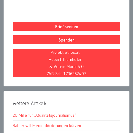
Brief senden
Spenden
Projekt ethos.at
Hubert Thurnhofer
& Verein Moral 4.0
ZVR-Zahl 1736362407
weitere Artikel:
20 Mille für „Qualitätsjournalismus“
Babler will Medienförderungen kürzen