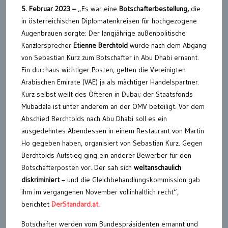
5. Februar 2023 –
„Es war eine
Botschafterbestellung,
die
in österreichischen Diplomatenkreisen für hochgezogene
Augenbrauen sorgte: Der langjährige außenpolitische
Kanzlersprecher
Etienne Berchtold
wurde nach dem Abgang
von Sebastian Kurz zum Botschafter in Abu Dhabi ernannt.
Ein durchaus wichtiger Posten, gelten die Vereinigten
Arabischen Emirate (VAE) ja als mächtiger Handelspartner.
Kurz selbst weilt des Öfteren in Dubai; der Staatsfonds
Mubadala ist unter anderem an der OMV beteiligt. Vor dem
Abschied Berchtolds nach Abu Dhabi soll es ein
ausgedehntes Abendessen in einem Restaurant von Martin
Ho gegeben haben, organisiert von Sebastian Kurz. Gegen
Berchtolds Aufstieg ging ein anderer Bewerber für den
Botschafterposten vor. Der sah sich
weltanschaulich
diskriminiert
– und die Gleichbehandlungskommission gab
ihm im vergangenen November vollinhaltlich recht“,
berichtet
DerStandard.at.
Botschafter werden vom Bundespräsidenten ernannt und