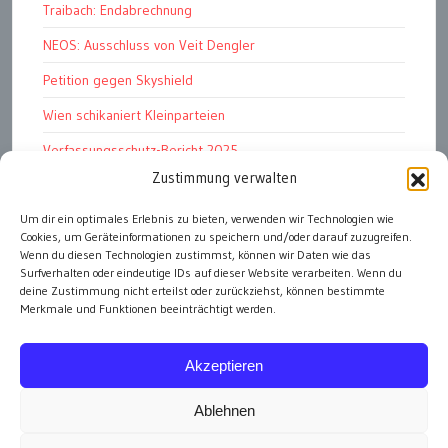
Traibach: Endabrechnung
NEOS: Ausschluss von Veit Dengler
Petition gegen Skyshield
Wien schikaniert Kleinparteien
Verfassungsschutz-Bericht 2025
Zustimmung verwalten
Ziel: endloser Krieg
110 statt 90 Mille Medienförderung
Um dir ein optimales Erlebnis zu bieten, verwenden wir Technologien wie
Cookies, um Geräteinformationen zu speichern und/oder darauf zuzugreifen.
Strafen für „Integrations-Verweigerer“
Wenn du diesen Technologien zustimmst, können wir Daten wie das
Surfverhalten oder eindeutige IDs auf dieser Website verarbeiten. Wenn du
deine Zustimmung nicht erteilst oder zurückziehst, können bestimmte
Merkmale und Funktionen beeinträchtigt werden.
alle Artikel
Akzeptieren
Ablehnen