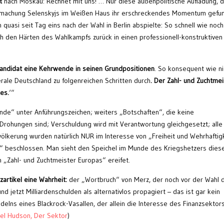
t
nach Moskau: Rechnet mit uns! … Nur diese außenpolitische Aufladung, d
dermachung Selenskyjs im Weißen Haus ihr erschreckendes Momentum gefu
h quasi seit Tag eins nach der Wahl in Berlin abspielte: So schnell wie noch
ch den Härten des Wahlkampfs zurück in einen professionell-konstruktiven
rkandidat eine Kehrwende in seinen Grundpositionen
. So konsequent wie n
rale Deutschland zu folgenreichen Schritten durch
. Der Zahl- und Zuchtmei
es.
‘“
de“ unter Anführungszeichen; weiters „Botschaften“, die keine
 Drohungen sind; Verschuldung wird mit Verantwortung gleichgesetzt; alle
kerung wurden natürlich NUR im Interesse von „Freiheit und Wehrhaftig
“ beschlossen. Man sieht den Speichel im Munde des Kriegshetzers dies
n „Zahl- und Zuchtmeister Europas“ ereifet.
zartikel eine Wahrheit:
der „Wortbruch“ von Merz, der noch vor der Wahl 
 jetzt Milliardenschulden als alternativlos propagiert – das ist gar kein
elns eines Blackrock-Vasallen, der allein die Interesse des Finanzsektors
el Hudson, Der Sektor
)