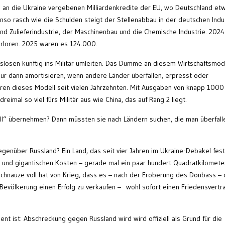
 an die Ukraine vergebenen Milliardenkredite der EU, wo Deutschland etw
enso rasch wie die Schulden steigt der Stellenabbau in der deutschen Indus
 und Zulieferindustrie, der Maschinenbau und die Chemische Industrie. 2024
rloren. 2025 waren es 124.000.
slosen künftig ins Militär umleiten. Das Dumme an diesem Wirtschaftsmod
är nur dann amortisieren, wenn andere Länder überfallen, erpresst oder
ren dieses Modell seit vielen Jahrzehnten. Mit Ausgaben von knapp 1000
reimal so viel fürs Militär aus wie China, das auf Rang 2 liegt.
ll“ übernehmen? Dann müssten sie nach Ländern suchen, die man überfall
enüber Russland? Ein Land, das seit vier Jahren im Ukraine-Debakel fest
en und gigantischen Kosten – gerade mal ein paar hundert Quadratkilomete
 Schnauze voll hat von Krieg, dass es – nach der Eroberung des Donbass – 
evölkerung einen Erfolg zu verkaufen – wohl sofort einen Friedensvertr
ent ist: Abschreckung gegen Russland wird wird offiziell als Grund für die