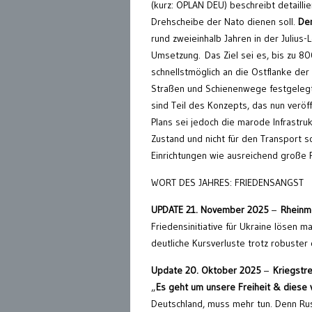
(kurz: OPLAN DEU) beschreibt detaillie
Drehscheibe der Nato dienen soll.
Dem
rund zweieinhalb Jahren in der Julius
Umsetzung. Das Ziel sei es, bis zu 
schnellstmöglich an die Ostflanke der 
Straßen und Schienenwege festgelegt
sind Teil des Konzepts, das nun verö
Plans sei jedoch die marode Infrastru
Zustand und nicht für den Transport s
Einrichtungen wie ausreichend große 
WORT DES JAHRES: FRIEDENSANGST
UPDATE 21. November 2025
–
Rheinme
Friedensinitiative für Ukraine lösen 
deutliche Kursverluste trotz robuster
Update 20. Oktober 2025
–
Kriegstr
„
Es geht um unsere Freiheit & diese v
Deutschland, muss mehr tun. Denn Russ