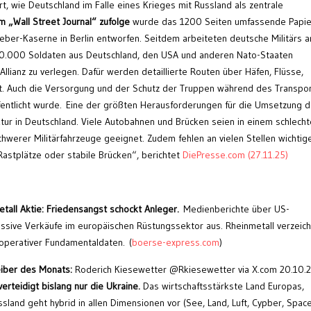
rt, wie Deutschland im Falle eines Krieges mit Russland als zentrale
 „Wall Street Journal“ zufolge
wurde das 1200 Seiten umfassende Papie
-Leber-Kaserne in Berlin entworfen. Seitdem arbeiteten deutsche Militärs a
800.000 Soldaten aus Deutschland, den USA und anderen Nato-Staaten
Allianz zu verlegen. Dafür werden detaillierte Routen über Häfen, Flüsse,
. Auch die Versorgung und der Schutz der Truppen während des Transpo
ffentlicht wurde. Eine der größten Herausforderungen für die Umsetzung 
ktur in Deutschland. Viele Autobahnen und Brücken seien in einem schlech
chwerer Militärfahrzeuge geeignet. Zudem fehlen an vielen Stellen wichtig
Rastplätze oder stabile Brücken“, berichtet
DiePresse.com (27.11.25)
tall Aktie: Friedensangst schockt Anleger.
Medienberichte über US-
massive Verkäufe im europäischen Rüstungssektor aus. Rheinmetall verzeic
 operativer Fundamentaldaten. (
boerse-express.com
)
eiber des Monats:
Roderich Kiesewetter @Rkiesewetter via X.com 20.10.2
erteidigt bislang nur die Ukraine.
Das wirtschaftsstärkste Land Europas,
land geht hybrid in allen Dimensionen vor (See, Land, Luft, Cypber, Space)