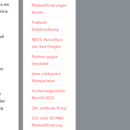
a ein
Medienförderungen
trie.
kürzen
Traibach:
Endabrechnung
ell
NEOS: Ausschluss
von Veit Dengler
Petition gegen
Skyshield
en
Wien schikaniert
Kleinparteien
Verfassungsschutz-
r
Bericht 2025
der
ag
Ziel: endloser Krieg
110 statt 90 Mille
Medienförderung