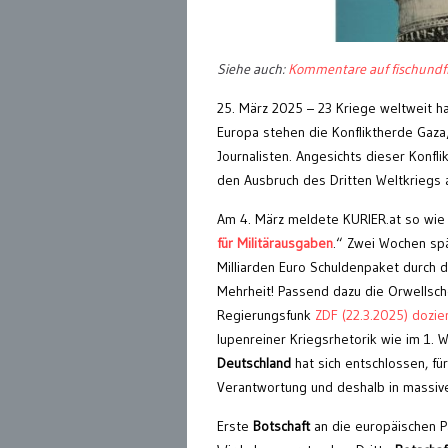
Siehe auch:
Kommentare auf fischundf
25. März 2025 – 23 Kriege weltweit ha
Europa stehen die Konfliktherde Gaza
Journalisten. Angesichts dieser Konfli
den Ausbruch des Dritten Weltkriegs 
Am 4. März meldete KURIER.at so wie 
für Militärausgaben
.“ Zwei Wochen sp
Milliarden Euro Schuldenpaket durch
Mehrheit! Passend dazu die Orwellsc
Regierungsfunk
ZDF (22.3.2025) dozier
lupenreiner Kriegsrhetorik wie im 1. W
Deutschland
hat sich entschlossen, fü
Verantwortung und deshalb in massiv
Erste
Botschaft
an die europäischen Pa