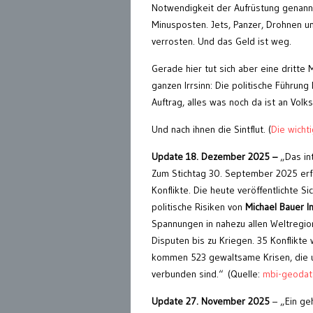
Notwendigkeit der Aufrüstung genannt. 
Minusposten. Jets, Panzer, Drohnen u
verrosten. Und das Geld ist weg.
Gerade hier tut sich aber eine dritte 
ganzen Irrsinn: Die politische Führun
Auftrag, alles was noch da ist an Vo
Und nach ihnen die Sintflut. (
Die wicht
Update 18. Dezember 2025 –
„Das int
Zum Stichtag 30. September 2025 erfa
Konflikte. Die heute veröffentlichte S
politische Risiken von
Michael Bauer In
Spannungen in nahezu allen Weltregione
Disputen bis zu Kriegen. 35 Konflikte
kommen 523 gewaltsame Krisen, die un
verbunden sind.“ (Quelle:
mbi-geodat
Update 27. November 2025
– „Ein g