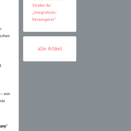
Strafen für
„Integrations-
Verweigerer“
n
ischen
alle Artikel
t.
 – von
nzu
many
“