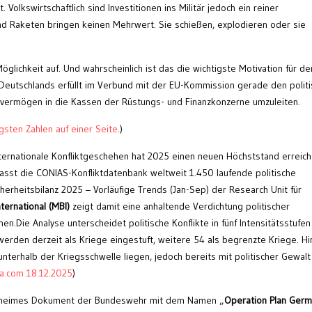
Volkswirtschaftlich sind Investitionen ins Militär jedoch ein reiner
nd Raketen bringen keinen Mehrwert. Sie schießen, explodieren oder sie
Möglichkeit auf. Und wahrscheinlich ist das die wichtigste Motivation für de
g Deutschlands erfüllt im Verbund mit der EU-Kommission gerade den polit
lksvermögen in die Kassen der Rüstungs- und Finanzkonzerne umzuleiten.
igsten Zahlen auf einer Seite
.)
ernationale Konfliktgeschehen hat 2025 einen neuen Höchststand erreich
sst die CONIAS-Konfliktdatenbank weltweit 1.450 laufende politische
icherheitsbilanz 2025 – Vorläufige Trends (Jan-Sep) der Research Unit für
ternational (MBI)
zeigt damit eine anhaltende Verdichtung politischer
n.Die Analyse unterscheidet politische Konflikte in fünf Intensitätsstufen
 werden derzeit als Kriege eingestuft, weitere 54 als begrenzte Kriege. Hi
terhalb der Kriegsschwelle liegen, jedoch bereits mit politischer Gewalt
a.com 18.12.2025
)
eheimes Dokument der Bundeswehr mit dem Namen „
Operation Plan Ger