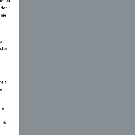
ie mit
nden
 nie
ie
ster
keit
er
die
, der