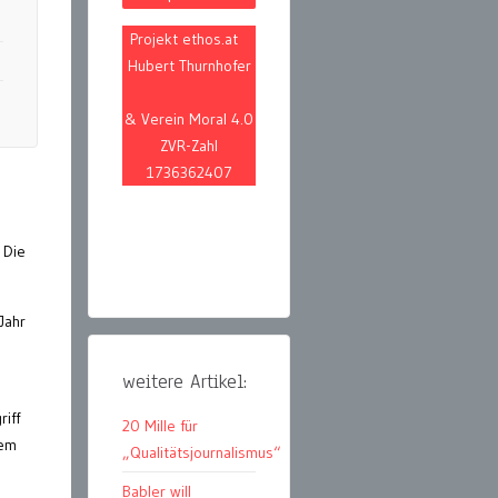
Projekt ethos.at
Hubert Thurnhofer
& Verein Moral 4.0
ZVR-Zahl
1736362407
 Die
Jahr
weitere Artikel:
iff
20 Mille für
dem
„Qualitätsjournalismus“
Babler will