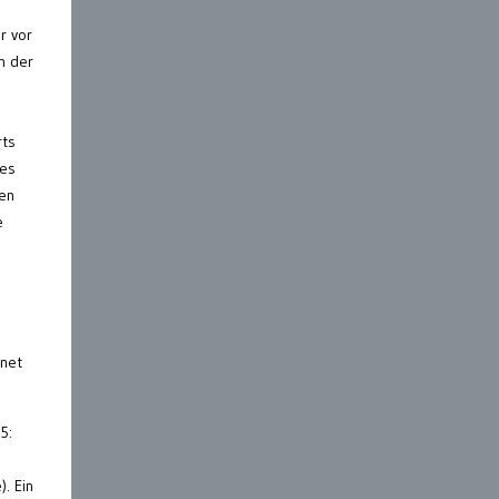
r vor
n der
rts
des
ten
e
hnet
5:
. Ein