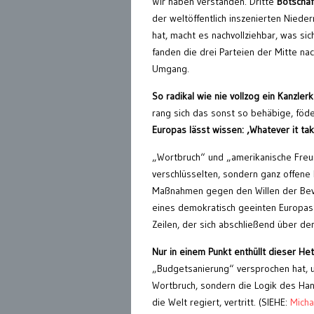
Wir haben verstanden. Dritte
Botschaf
der weltöffentlich inszenierten Nie
hat, macht es nachvollziehbar, was sic
fanden die drei Parteien der Mitte na
Umgang.
So radikal wie nie vollzog ein Kanzle
rang sich das sonst so behäbige, föde
Europas lässt wissen: ‚Whatever it tak
„Wortbruch“ und „amerikanische Freun
verschlüsselten, sondern ganz offene
Maßnahmen gegen den Willen der Bevöl
eines demokratisch geeinten Europas
Zeilen, der sich abschließend über de
Nur in einem Punkt enthüllt dieser Het
„Budgetsanierung“ versprochen hat, und
Wortbruch, sondern die Logik des Hand
die Welt regiert, vertritt. (SIEHE:
Micha