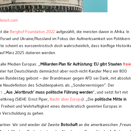
leisch.com
t die
Berghof-Foundation 2022
aufgezählt, die meisten davon in Afrika. In
/Israel und Ukraine/Russland im Fokus der Aufmerksamkeit von Politikern
kte scheint es eurozentristisch doch wahrscheinlich, dass künftige Historik
auf März 2025 datieren werden.
alle Medien Europas: „
Milliarden-Plan für Aufrüstung: EU gibt Staaten
frei
äter hat Deutschlands demnächst-aber-noch-nicht-Kanzler Merz ein 800
 den Bundestag geboxt – der Brandmauer gegen AFD sei Dank, mit absolut
he Neudefinition des Schuldenpakets als „Sondervermögen“. Der
t:
„
Aus ‚Wortbruch‘ muss politische Führung werden
“, und setzt fort mit
eltkrieg (SIEHE: Ernst Piper,
Nacht über Europa
): „Die
politische Mitte in
r Freiheit und Wehrhaftigkeit eines demokratisch geeinten Europas in
e Verschuldung zu gehen.
rtner: Wir sind wieder da! Zweite
Botschaft
an die amerikanischen ‚Freun