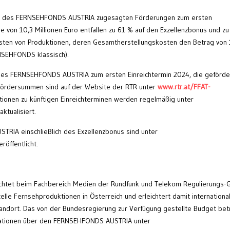
at des FERNSEHFONDS AUSTRIA zugesagten Förderungen zum ersten
 von 10,3 Millionen Euro entfallen zu 61 % auf den Exzellenzbonus und z
osten von Produktionen, deren Gesamtherstellungskosten den Betrag von 
RNSEHFONDS klassisch).
des FERNSEHFONDS AUSTRIA zum ersten Einreichtermin 2024, die geförde
 Fördersummen sind auf der Website der RTR unter
www.rtr.at/FFAT-
ationen zu künftigen Einreichterminen werden regelmäßig unter
aktualisiert.
TRIA einschließlich des Exzellenzbonus sind unter
eröffentlicht.
htet beim Fachbereich Medien der Rundfunk und Telekom Regulierungs
telle Fernsehproduktionen in Österreich und erleichtert damit internationa
standort. Das von der Bundesregierung zur Verfügung gestellte Budget bet
formationen über den FERNSEHFONDS AUSTRIA unter