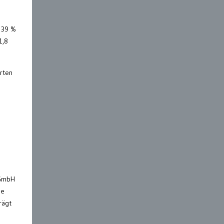
u 39 %
1,8
rten
-GmbH
le
rägt