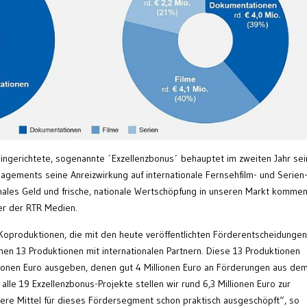
erichtete, sogenannte ´Exzellenzbonus´ behauptet im zweiten Jahr se
agements seine Anreizwirkung auf internationale Fernsehfilm- und Serien
nales Geld und frische, nationale Wertschöpfung in unseren Markt kommen
er der RTR Medien.
Koproduktionen, die mit den heute veröffentlichten Förderentscheidungen
hen 13 Produktionen mit internationalen Partnern. Diese 13 Produktionen
lionen Euro ausgeben, denen gut 4 Millionen Euro an Förderungen aus de
lle 19 Exzellenzbonus-Projekte stellen wir rund 6,3 Millionen Euro zur
ere Mittel für dieses Fördersegment schon praktisch ausgeschöpft“, so