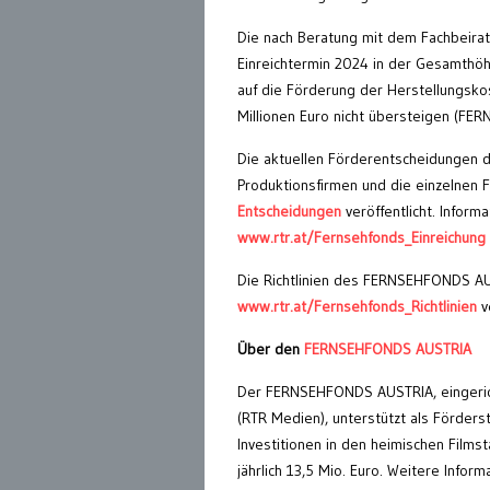
Die nach Beratung mit dem Fachbeir
Einreichtermin 2024 in der Gesamthöhe
auf die Förderung der Herstellungsk
Millionen Euro nicht übersteigen (FE
Die aktuellen Förderentscheidungen 
Produktionsfirmen und die einzelnen
Entscheidungen
veröffentlicht. Inform
www.rtr.at/Fernsehfonds_Einreichung
Die Richtlinien des FERNSEHFONDS AUS
www.rtr.at/Fernsehfonds_Richtlinien
v
Über den
FERNSEHFONDS AUSTRIA
Der FERNSEHFONDS AUSTRIA, eingeric
(RTR Medien), unterstützt als Förders
Investitionen in den heimischen Film
jährlich 13,5 Mio. Euro. Weitere In