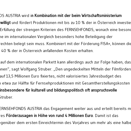
S AUSTRIA wird i
n Kombination mit der beim Wirtschaftsministerium
willigt
und fördert Produktionen mit bis zu 10 % der in Österreich investi
 Erfüllung der strengen Kriterien des FERNSEHFONDS, wonach eine beson
ne im internationalen Vergleich besonders hohe Beteiligung der
echten belegt sein muss. Kombiniert mit der Förderung FISA+, können di
 40 % der in Österreich anfallenden Kosten erhalten.
auf dem internationalen Parkett kann allerdings auch zur Folge haben, das
önnen“, sagt Wolfgang Struber. „Den ungedeckelten Mitteln der Filmförde
auf 13,5 Millionen Euro fixiertes, nicht valorisiertes Jahresbudget des
etwa zur Hälfte für Fernsehproduktionen mit Gesamtherstellungskosten
insbesondere für kulturell und bildungspolitisch oft anspruchsvolle
Struber.
FERNSEHFONDS AUSTRIA das Engagement weiter aus und erteilt bereits m
res
Förderzusagen in Höhe von rund 4 Millionen Euro
. Damit ist das
enüber dem ersten Einreichtermin des Vorjahres um mehr als eine halb