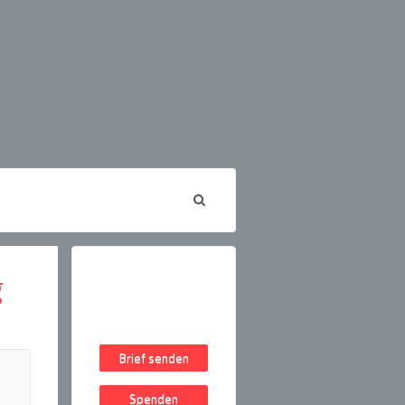
g
Brief senden
Spenden