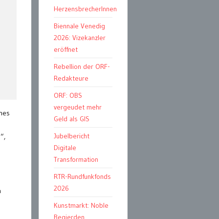
HerzensbrecherInnen
Biennale Venedig
2026: Vizekanzler
eröffnet
Rebellion der ORF-
Redakteure
ORF: OBS
vergeudet mehr
ines
Geld als GIS
-
Jubelbericht
“,
Digitale
Transformation
RTR-Rundfunkfonds
2026
m
Kunstmarkt: Noble
Begierden