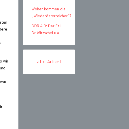
Woher kommen die
„Wiederösterreicher“?
erten
DDR 4.0: Der Fall
dere
Dr Witzschel u.a.
e
s wir
alle Artikel
rung
 von
it
e