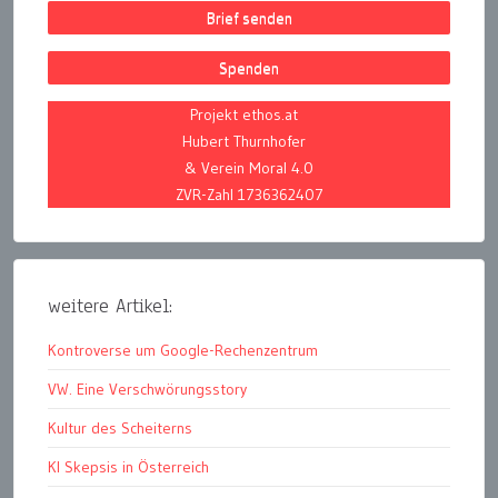
Brief senden
Spenden
Projekt ethos.at
Hubert Thurnhofer
& Verein Moral 4.0
ZVR-Zahl 1736362407
weitere Artikel:
Kontroverse um Google-Rechenzentrum
VW. Eine Verschwörungsstory
Kultur des Scheiterns
KI Skepsis in Österreich