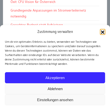
Öxit: CFU Vision für Österreich
Grundlegende Anpassungen im Stromverteilernetz
notwendig
Gerechtes Budget statt Aufrüstung
Zustimmung verwalten
Petition: E-Dienstwagen
Das Kapitalismustribunal
Um dir ein optimales Erlebnis zu bieten, verwenden wir Technologien wie
Cookies, um Geräteinformationen zu speichern und/oder darauf zuzugreifen.
Bundesschatz für „öffentliche Einheiten“
Wenn du diesen Technologien zustimmst, können wir Daten wie das
Surfverhalten oder eindeutige IDs auf dieser Website verarbeiten. Wenn du
deine Zustimmung nicht erteilst oder zurückziehst, können bestimmte
Merkmale und Funktionen beeinträchtigt werden.
alle Artikel
Akzeptieren
Ablehnen
Einstellungen ansehen
Impressum