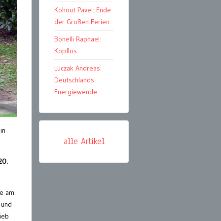
Kohout Pavel: Ende
der Großen Ferien
Bonelli Raphael:
Kopflos
Luczak Andreas:
Deutschlands
Energiewende
in
alle Artikel
20.
te am
 und
ieb