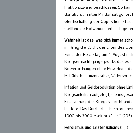
14 Abgeordnete sprach sich für die
Fraktionszwang beschlossen. So kam e
der überstimmten Minderheit gehört ha
Gleichschaltung der Opposition ist a
stellten die Notwendigkeit, sich gege
Wahrheit ist das, was sich immer scho
im Krieg die „Sicht der Eliten des O
zumal der Reichstag am 4. August nicht
Kriegsermächtigungsgesetz, das es de
Notverordnungen ohne Mitwirkung des 
Militärischen unantastbar, Widerspruch 
Inflation und Geldproduktion ohne Limi
Kriegsanleihen aufgelegt, die insgesa
Finanzierung des Krieges – nicht and
leistete. Das Durchschnittseinkommen
1000 bis 3000 Mark pro Jahr.“ (206)
Heroismus und Existenzialismus:
„Der 