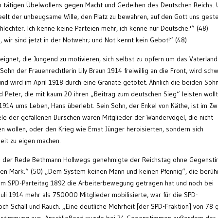
en tätigen Übelwollens gegen Macht und Gedeihen des Deutschen Reichs. 
eelt der unbeugsame Wille, den Platz zu bewahren, auf den Gott uns geste
lechter. Ich kenne keine Parteien mehr, ich kenne nur Deutsche.'“ (48)
 wir sind jetzt in der Notwehr; und Not kennt kein Gebot!“ (48)
ignet, die Jungend zu motivieren, sich selbst zu opfern um das Vaterland
Sohn der Frauenrechtlerin Lily Braun 1914 freiwillig an die Front, wird sch
und wird im April 1918 durch eine Granate getötet. Ähnlich die beiden Söh
nd Peter, die mit kaum 20 ihren „Beitrag zum deutschen Sieg“ leisten wollt
914 ums Leben, Hans überlebt. Sein Sohn, der Enkel von Käthe, ist im Zw
iele der gefallenen Burschen waren Mitglieder der Wandervögel, die nicht
n wollen, oder den Krieg wie Ernst Jünger heroisierten, sondern sich
eit zu eigen machen.
 der Rede Bethmann Hollwegs genehmigte der Reichstag ohne Gegenst
arden Mark.“ (50) „Dem System keinen Mann und keinen Pfennig“, die berü
 dem SPD-Parteitag 1892 die Arbeiterbewegung getragen hat und noch bei
i 1914 mehr als 750000 Mitglieder mobilisierte, war für die SPD-
och Schall und Rauch. „Eine deutliche Mehrheit [der SPD-Fraktion] von 78