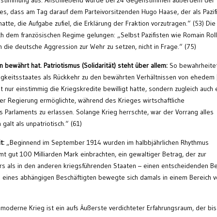
 Zustimmung aus. Anschließend wurde bei 24 Gegenstimmen außerdem der
s, dass am Tag darauf dem Parteivorsitzenden Hugo Haase, der als Pazifi
tte, die Aufgabe zufiel, die Erklärung der Fraktion vorzutragen.“ (53) Die
uch dem französischen Regime gelungen: „Selbst Pazifisten wie Romain Rol
n die deutsche Aggression zur Wehr zu setzen, nicht in Frage.“ (75)
n bewährt hat.
Patriotismus (Solidarität) steht über allem:
So bewahrheitet
brigkeitsstaates als Rückkehr zu den bewährten Verhältnissen von ehedem
 nur einstimmig die Kriegskredite bewilligt hatte, sondern zugleich auch 
r Regierung ermöglichte, während des Krieges wirtschaftliche
Parlaments zu erlassen. Solange Krieg herrschte, war der Vorrang alles
galt als unpatriotisch.“ (61)
t:
„Beginnend im September 1914 wurden im halbbjährlichen Rhythmus
mt gut 100 Milliarden Mark einbrachten, ein gewaltiger Betrag, der zur
ers als in den anderen kriegsführenden Staaten – einen entscheidenden Be
 eines abhängigen Beschäftigten bewegte sich damals in einem Bereich 
moderne Krieg ist ein aufs Äußerste verdichteter Erfahrungsraum, der bi