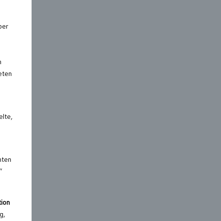
ber
n
eten
lte,
hten
“
tion
g,