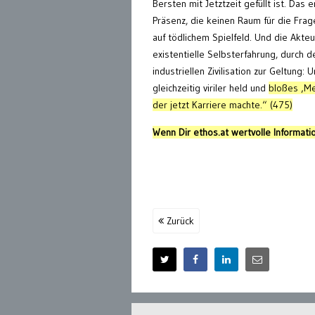
Bersten mit Jetztzeit gefüllt ist. Da
Präsenz, die keinen Raum für die Frag
auf tödlichem Spielfeld. Und die Akteu
existentielle Selbsterfahrung, durch 
industriellen Zivilisation zur Geltung:
gleichzeitig viriler held und
bloßes ‚Me
der jetzt Karriere machte.“ (475)
Wenn Dir ethos.at wertvolle Informatio
Zurück