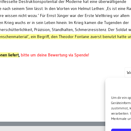
s entfesselte Destruktionspotential der Moderne hat eine überwältigende
e nach seinem Sinn lässt. In den Worten von Helmut Lethen: ‚Es ist eine R
re wissen nicht wozu.‘ Für Ernst Jünger war der Erste Weltkrieg vor allem
den Krieg wuchs er in sein Leben hinein. Im Krieg kamen die Tugenden der
 Unerschütterlichkeit, Präzision, Standhalten, Schmerzresistenz. Der Soldat 
nschenmaterial‘, ein Begriff, den Theodor Fontane zuerst benutzt hatte u
nen liefert
,
bitte um deine Bewertung via Spende!
We
Wei
Um dir ein o
Geräteinform
zustimmst, k
verarbeiten.
Merkmale und