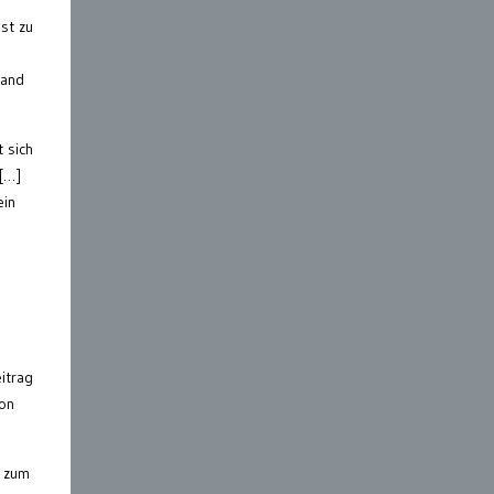
st zu
land
 sich
 […]
ein
itrag
von
s zum