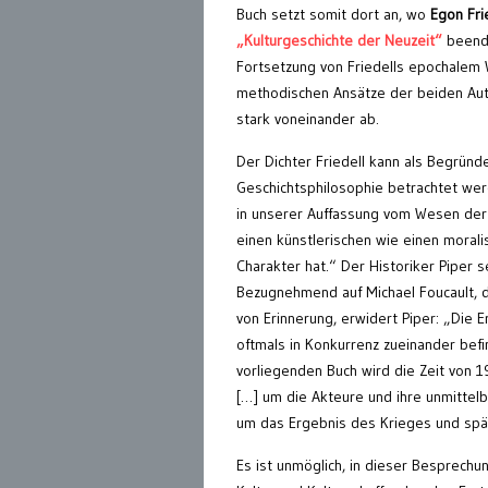
Buch setzt somit dort an, wo
Egon Fri
„Kulturgeschichte der Neuzeit“
beende
Fortsetzung von Friedells epochalem
methodischen Ansätze der beiden Aut
stark voneinander ab.
Der Dichter Friedell kann als Begründ
Geschichtsphilosophie betrachtet werd
in unserer Auffassung vom Wesen der
einen künstlerischen wie einen morali
Charakter hat.“ Der Historiker Piper 
Bezugnehmend auf Michael Foucault, 
von Erinnerung, erwidert Piper: „Die E
oftmals in Konkurrenz zueinander befi
vorliegenden Buch wird die Zeit von 1
[…] um die Akteure und ihre unmittel
um das Ergebnis des Krieges und spä
Es ist unmöglich, in dieser Besprech