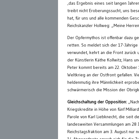
‚das Ergebnis eines seit langen Jahr
treibt nicht Eroberungssucht, uns bes
hat, für uns und alle kommenden Gesch
Reichskanzler Hollweg: „Meine Herren,
Der Opfermythos ist offenbar dazu gee
retten. So meldet sich der 17-Jährige 
verwundet, kehrt an die Front zurück 
der Künstlerin Käthe Kollwitz, Hans u
Peter kommt bereits am 22. Oktober 1
Weltkrieg an der Ostfront gefallen. V
heldenmutig ihre Männlichkeit erprobe
schwärmerisch die Mission der Obrigk
Gleichschaltung der Opposition:
„Nach
Kriegskredite in Höhe von fünf Milli
Parole von Karl Liebknecht, die seit
landesweiten Versammlungen am 28 Jul
Reichstagsfraktion am 3. August nur n