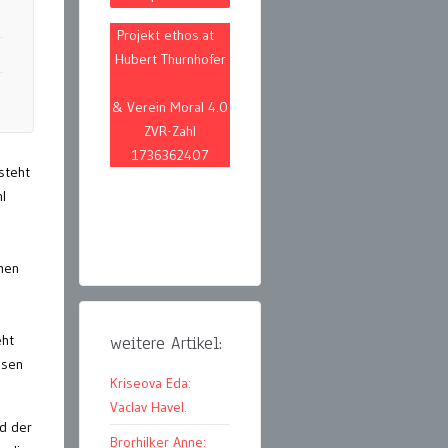
Projekt ethos.at
Hubert Thurnhofer
& Verein Moral 4.0
ZVR-Zahl
1736362407
steht
l
men
eht
weitere Artikel:
ssen
Kriseova Eda:
Vaclav Havel.
ld der
Brorhilker Anne: