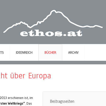
NTS
IDEENREICH
BÜCHER
ARCHIV
cht über Europa
2013 erschienen ist, im
Beitragsseiten
rsten Weltkriegs“
. Das