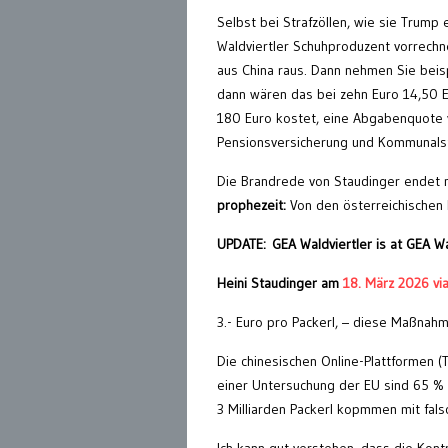
Selbst bei Strafzöllen, wie sie Trump 
Waldviertler Schuhproduzent vorrech
aus China raus. Dann nehmen Sie beispi
dann wären das bei zehn Euro 14,50 Eu
180 Euro kostet, eine Abgabenquote v
Pensionsversicherung und Kommunalste
Die Brandrede von Staudinger endet mi
prophezeit:
Von den österreichischen 
UPDATE:
GEA Waldviertler is at GEA Wa
Heini Staudinger am
18. März 2026 vi
3.- Euro pro Packerl, – diese Maßnahme
Die chinesischen Online-Plattformen (Te
einer Untersuchung der EU sind 65 % 
3 Milliarden Packerl kopmmen mit falsc