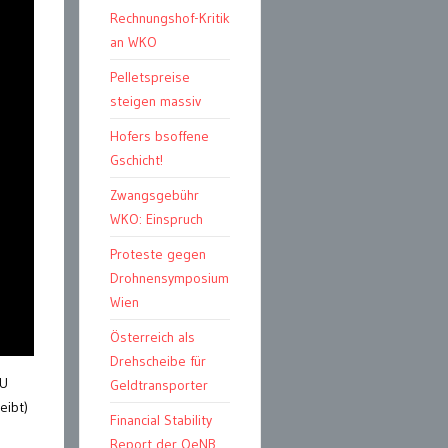
Rechnungshof-Kritik
an WKO
Pelletspreise
steigen massiv
Hofers bsoffene
Gschicht!
Zwangsgebühr
WKO: Einspruch
Proteste gegen
Drohnensymposium
Wien
Österreich als
Drehscheibe für
EU
Geldtransporter
eibt)
Financial Stability
Report der OeNB