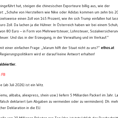
eingeführt hat, steigen die chinesischen Exporteure billig aus, wie der
net: „Schuhe von Herstellern wie Nike oder Adidas kommen um zehn bis 2
elsweise einen Zoll von 145 Prozent, wie ihn sich Trump einfallen hat las
ro Zoll. Da lachen ja die Hühner. In Österreich haben wir bei einem Schuh
on 80 Euro – in Form von Mehrwertsteuer, Lohnsteuer, Sozialversicherun
uer. Und das in der Erzeugung, in der Verwaltung und im Verkauf.“
t einer einfachen Frage: „Warum hilft der Staat nicht zu uns?“
ethos.at
Regierungspolitikern wird er darauf keine Antwort erhalten!
ldviertler.
a FB
 (ab Juli 2026) ist ein Witz.
mu, alibaba, aliexpress, shein usw.) liefern 5 Milliarden Packerl im Jahr. L
falsch deklariert (um Abgaben zu vermeiden oder zu vermindern). Dh. meh
her Deklaration in die EU.