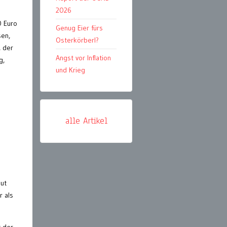
2026
0 Euro
Genug Eier fürs
sen,
Osterkörberl?
, der
Angst vor Inflation
g,
und Krieg
alle Artikel
aut
r als