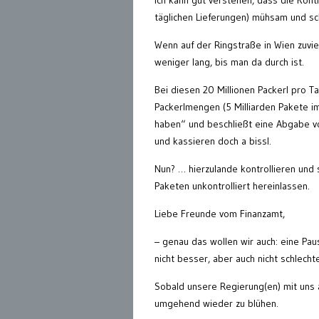
Ich kann gut verstehen, dass die Kontr
täglichen Lieferungen) mühsam und sch
Wenn auf der Ringstraße in Wien zuvi
weniger lang, bis man da durch ist.
Bei diesen 20 Millionen Packerl pro Ta
Packerlmengen (5 Milliarden Pakete im
haben“ und beschließt eine Abgabe von
und kassieren doch a bissl.
Nun? … hierzulande kontrollieren und 
Paketen unkontrolliert hereinlassen.
Liebe Freunde vom Finanzamt,
– genau das wollen wir auch: eine Pau
nicht besser, aber auch nicht schlech
Sobald unsere Regierung(en) mit uns 
umgehend wieder zu blühen.