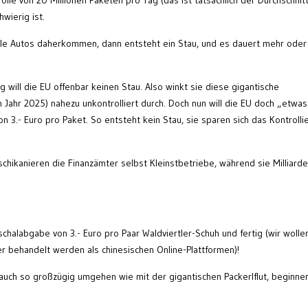
olle von 20 Millionen Paketen pro Tag (das ist tatsächlich der Durchschnit
wierig ist.
ele Autos daherkommen, dann entsteht ein Stau, und es dauert mehr oder
g will die EU offenbar keinen Stau. Also winkt sie diese gigantische
 Jahr 2025) nahezu unkontrolliert durch. Doch nun will die EU doch „etwas
 3.- Euro pro Paket. So entsteht kein Stau, sie sparen sich das Kontrolli
schikanieren die Finanzämter selbst Kleinstbetriebe, während sie Milliard
schalabgabe von 3.- Euro pro Paar Waldviertler-Schuh und fertig (wir wolle
ter behandelt werden als chinesischen Online-Plattformen)!
auch so großzügig umgehen wie mit der gigantischen Packerlflut, beginnen