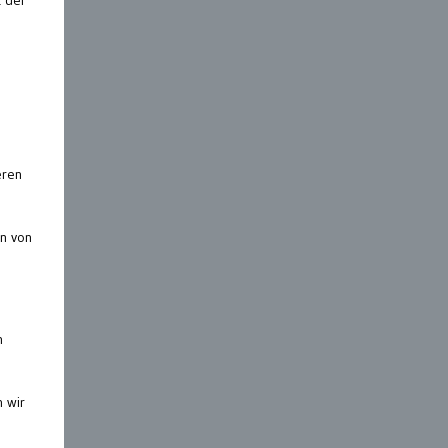
t der
eren
en von
n
 wir