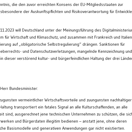
ntnis, die den zuvor erreichten Konsens der EU-Mitgliedsstaaten zur
nsbesondere der Auskunftspflichten und Risikoverantwortung für Entwickle
.11.2023 will Deutschland unter der Meinungsführung des Digitalministeri
für Wirtschaft und Klimaschutz, und zusammen mit Frankreich und Italien
lierung auf „obligatorische Selbstregulierung“ drängen. Sanktionen für
rheberrechts- und Datenschutzverletzungen, mangelnde Kennzeichnung und
 in dieser verstörend kultur- und bürgerfeindlichen Haltung der drei Lände
 Herr Bundesminister:
 zugunsten vermeintlicher Wirtschaftsvorteile und zuungunsten nachhaltiger
altung transportiert ein fatales Signal an alle Kulturschaffenden, an alle
it sind, ausgerechnet jene technischen Unternehmen zu schützen, die sich
turwerken und Bürgerdaten illegitim bedienen – anstatt jene, ohne deren
iche Basismodelle und generativen Anwendungen gar nicht existierten.