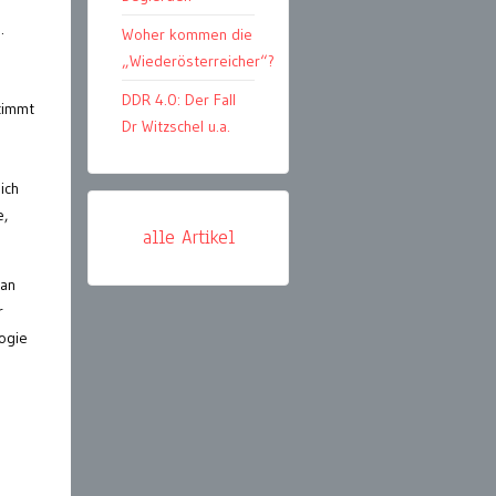
.
Woher kommen die
„Wiederösterreicher“?
DDR 4.0: Der Fall
timmt
Dr Witzschel u.a.
ich
e,
alle Artikel
 an
r
ogie