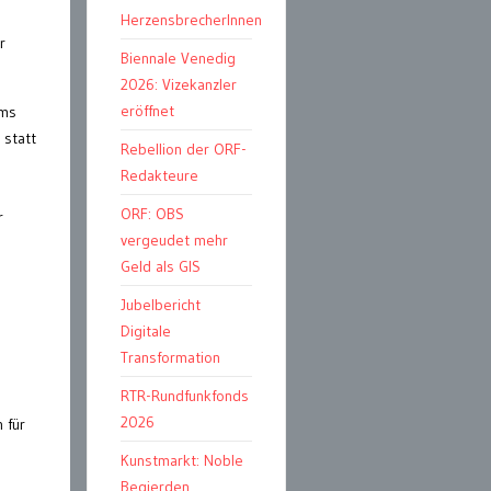
HerzensbrecherInnen
r
Biennale Venedig
2026: Vizekanzler
eröffnet
ums
 statt
Rebellion der ORF-
Redakteure
ORF: OBS
r
vergeudet mehr
Geld als GIS
Jubelbericht
Digitale
Transformation
RTR-Rundfunkfonds
2026
 für
Kunstmarkt: Noble
Begierden