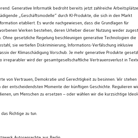
rend. Generative Informatik bedroht bereits jetzt zahlreiche Arbeitsplätze
chädigende „Geschäftsmodelle“ durch KI-Produkte, die sich in den Markt
ormation etabliert. Es wurde nachgewiesen, dass die Grundlagen für
erworbenen Werken bestehen, deren Urheber dieser Nutzung weder zuges
. Ohne gesetzliche Regelung beschleunigen generative Technologien die
ahl, sie vertiefen Diskriminierung, Informations-Verfälschung inklusive
assiv der Klimaschädigung Vorschub. Je mehr generative Produkte gesetzl
o irreparabler wird der gesamtgesellschaftliche Vertrauensverlust in Text
Werte von Vertrauen, Demokratie und Gerechtigkeit zu besinnen. Wir stehen
em der entscheidendsten Momente der künftigen Geschichte. Regulieren wi
ienen, um Menschen zu ersetzen – oder wählen wir die kurzsichtige Ideol
 das Richtige zu tun.
etzwerk Autorenrechte aus Berlin