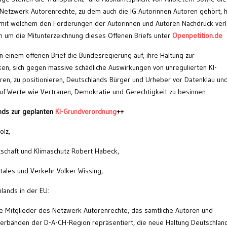
Netzwerk Autorenrechte, zu dem auch die IG Autorinnen Autoren gehört, 
, mit welchem den Forderungen der Autorinnen und Autoren Nachdruck ver
ch um die Mitunterzeichnung dieses Offenen Briefs unter
Openpetition.de
 einem offenen Brief die Bundesregierung auf, ihre Haltung zur
ken, sich gegen massive schädliche Auswirkungen von unregulierten KI-
ren, zu positionieren, Deutschlands Bürger und Urheber vor Datenklau un
auf Werte wie Vertrauen, Demokratie und Gerechtigkeit zu besinnen.
nds zur geplanten
KI-Grundverordnung
++
olz,
tschaft und Klimaschutz Robert Habeck,
tales und Verkehr Volker Wissing,
lands in der EU:
e Mitglieder des Netzwerk Autorenrechte, das sämtliche Autoren und
erbänden der D-A-CH-Region repräsentiert, die neue Haltung Deutschland