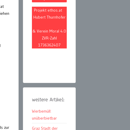
hat
Projekt ethos.at
liehen
Hubert Thurnhofer
& Verein Moral 4.0
ZVR-Zahl
1736362407
d
weitere Artikel:
Werbemüll:
unüberbietbar
s zur
Graz Stadt der