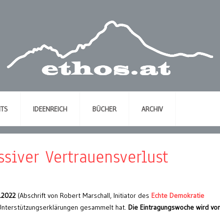
NTS
IDEENREICH
BÜCHER
ARCHIV
siver Vertrauensverlust
1.2022
(Abschrift von Robert Marschall, Initiator des
Echte Demokratie
 Unterstützungserklärungen gesammelt hat.
Die Eintragungswoche wird von