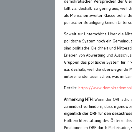
demokratischen Versprechen der Glei
fällt v.a. deshalb so gering aus, weil
als Menschen zweiter Klasse behandel
politischer Beteiligung keinen Unter
Soweit zur Unterschicht. Über die Mitt
politische System noch ein Gemeingu
sind politische Gleichheit und Mitbe
Erleben von Abwertung und Ausschluss
Gruppen das politische System für ihr
u.a. deshalb, weil die überwiegende 
untereinander ausmachen, was im Land
Details:
https://www.demokratiemonit
Anmerkung HTH:
Wenn der ORF schon 
zumindest verhindern, dass irgendwer
eigentlich der ORF für den desaströ
Hofberichterstattung des Österreichis
Positionen im ORF durch Parteikader, 