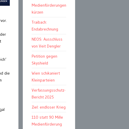
Medienförderungen
kürzen
vor.
Traibach:
Endabrechnung
 der
NEOS: Ausschluss
t
von Veit Dengler
Petition gegen
ich‘
Skyshield
nd die
Wien schikaniert
n
Kleinparteien
Verfassungsschutz-
Bericht 2025
Ziel: endloser Krieg
gal
110 statt 90 Mille
Medienförderung