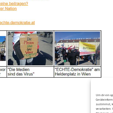
Wei
Um dir ein o
Geräteinform
zustimmst, k
verarbeiten.