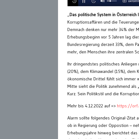
„
Das politische System in Österreich 
Korruptionsaffären und die Teuerunge
Demnach denken nur mehr 34% der Mens
Erhebungsbeginn vor 5 Jahren lag di
Bundesregierung derzeit 33%, dem Pa
mehr, den Menschen ihre zentralen S
Ihr dringendstes politisches Anliege
(20%), dem Klimawandel (15%), dem K
ökonomische Drittel fühlt sich immer 
Mitte sieht die Politik zunehmend als
Kurz. Sein Politikstil und die Korrupt
Mehr bis 4.12.2022 auf =>
https://or
Alarm sollte folgendes Original-Zitat
ob in Regierung oder Oppostion – neh
Erhebungsjahre hinweg berichtet das u