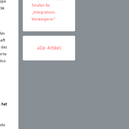
uppe
Strafen für
tik
„Integrations-
Verweigerer“
das
haft
 das
alle Artikel
erte
also
 hat
nda