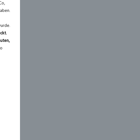
Co,
haben.
wurde.
ckt.
uten,
so