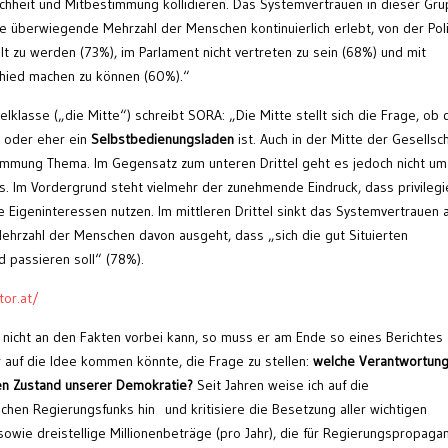
chheit und Mitbestimmung kollidieren. Das Systemvertrauen in dieser Gr
 die überwiegende Mehrzahl der Menschen kontinuierlich erlebt, von der Poli
t zu werden (73%), im Parlament nicht vertreten zu sein (68%) und mit
schied machen zu können (60%).“
elklasse („die Mitte“) schreibt SORA: „Die Mitte stellt sich die Frage, ob 
t oder eher ein
Selbstbedienungsladen
ist. Auch in der Mitte der Gesellsc
stimmung Thema. Im Gegensatz zum unteren Drittel geht es jedoch nicht um
. Im Vordergrund steht vielmehr der zunehmende Eindruck, dass privilegi
e Eigeninteressen nutzen. Im mittleren Drittel sinkt das Systemvertrauen 
Mehrzahl der Menschen davon ausgeht, dass „sich die gut Situierten
 passieren soll“ (78%).
or.at/
nicht an den Fakten vorbei kann, so muss er am Ende so eines Berichtes
 auf die Idee kommen könnte, die Frage zu stellen:
welche Verantwortung
sen Zustand unserer Demokratie?
Seit Jahren weise ich auf die
chen Regierungsfunks hin und kritisiere die Besetzung aller wichtigen
sowie dreistellige Millionenbeträge (pro Jahr), die für Regierungspropaga