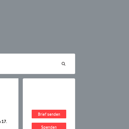
Brief senden
 17.
Spenden