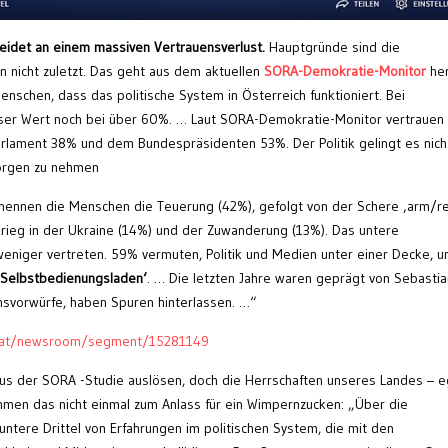
leidet an einem massiven Vertrauensverlust.
Hauptgründe sind die
n nicht zuletzt. Das geht aus dem aktuellen
SORA-Demokratie-Monitor
her
chen, dass das politische System in Österreich funktioniert. Bei
eser Wert noch bei über 60%. … Laut SORA-Demokratie-Monitor vertrauen
rlament 38% und dem Bundespräsidenten 53%. Der Politik gelingt es nich
orgen zu nehmen
n nennen die Menschen die Teuerung (42%), gefolgt von der Schere ‚arm/re
rieg in der Ukraine (14%) und der Zuwanderung (13%). Das untere
weniger vertreten. 59% vermuten, Politik und Medien unter einer Decke, u
‚Selbstbedienungsladen‘
. … Die letzten Jahre waren geprägt von Sebastia
ionsvorwürfe, haben Spuren hinterlassen. …“
f.at/newsroom/segment/15281149
 aus der SORA -Studie auslösen, doch die Herrschaften unseres Landes – e
men das nicht einmal zum Anlass für ein Wimpernzucken: „Über die
ntere Drittel von Erfahrungen im politischen System, die mit den