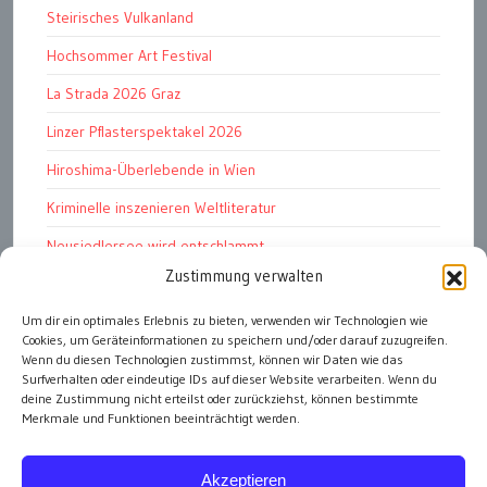
Steirisches Vulkanland
Hochsommer Art Festival
La Strada 2026 Graz
Linzer Pflasterspektakel 2026
Hiroshima-Überlebende in Wien
Kriminelle inszenieren Weltliteratur
Neusiedlersee wird entschlammt
Zustimmung verwalten
TKG wünscht besinnliches Weihnachtsfest
Um dir ein optimales Erlebnis zu bieten, verwenden wir Technologien wie
Fußball WM 2026: „historisch“
Cookies, um Geräteinformationen zu speichern und/oder darauf zuzugreifen.
Die Wichtigen
Wenn du diesen Technologien zustimmst, können wir Daten wie das
Surfverhalten oder eindeutige IDs auf dieser Website verarbeiten. Wenn du
deine Zustimmung nicht erteilst oder zurückziehst, können bestimmte
Merkmale und Funktionen beeinträchtigt werden.
alle Artikel
Akzeptieren