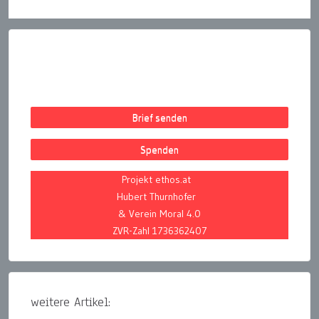
Brief senden
Spenden
Projekt ethos.at
Hubert Thurnhofer
& Verein Moral 4.0
ZVR-Zahl 1736362407
weitere Artikel: