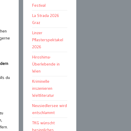
Festival
La Strada 2026
Graz
chen
Linzer
 gerne
Pflasterspektakel
2026
Hiroshima-
ndern
Überlebende in
Wien
lls du
Kriminelle
inszenieren
Weltliteratur
Neusiedlersee wird
entschlammt
zu
n,
TKG wünscht
fern.
besinnliches