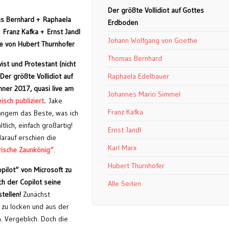
Der größte Vollidiot auf Gottes
s Bernhard + Raphaela
Erdboden
Franz Kafka + Ernst Jandl
Johann Wolfgang von Goethe
le von Hubert Thurnhofer
Thomas Bernhard
vist und Protestant (nicht
Der größte Vollidiot auf
Raphaela Edelbauer
ner 2017, quasi live am
Johannes Mario Simmel
isch publiziert
.
Jake
Franz Kafka
angem das Beste, was ich
tlich, einfach großartig!
Ernst Jandl
arauf erschien die
Karl Marx
arische Zaunkönig“
.
Hubert Thurnhofer
pilot“ von Microsoft zu
ch der Copilot seine
Alle Seiten
tellen!
Zunächst
 zu locken und aus der
n. Vergeblich. Doch die