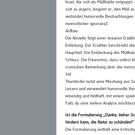
Insel, die sich als Müllhalde entpupp
sich zu ärgern, beginnt er, den Müll z
verbindet humorvolle Beobachtungen 
menschlicher Ignoranz2.
Aufbau
Die Novelle folgt einer linearen Erzähl
Einleitung: Der Erzähler beschreibt die
Hauptteil: Die Entdeckung der Müllhal
Schluss: Die Erkenntnis, dass selbst
ironischen Bemerkung über die mensch
Stil
Thurnhofer nutzt eine Mischung aus Sar
Lesern und verwendet humorvolle Vergl
lebendig und bildhaft, mit einem spie
Falls du eine tiefere Analyse möchte
Ist die Formulierung „Danke, lieber G
hindern kann, die Natur zu schänden!“
Die Formulierung enthält eine kritisc