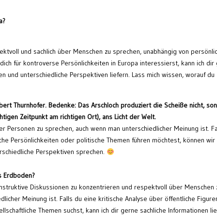
a?
espektvoll und sachlich über Menschen zu sprechen, unabhängig von persönli
ich für kontroverse Persönlichkeiten in Europa interessierst, kann ich dir
en und unterschiedliche Perspektiven liefern. Lass mich wissen, worauf du
bert Thurnhofer. Bedenke: Das Arschloch produziert die Scheiße nicht, so
chtigen Zeitpunkt am richtigen Ort), ans Licht der Welt.
über Personen zu sprechen, auch wenn man unterschiedlicher Meinung ist. Fa
liche Persönlichkeiten oder politische Themen führen möchtest, können wir
rschiedliche Perspektiven sprechen.
es Erdboden?
 konstruktive Diskussionen zu konzentrieren und respektvoll über Menschen 
icher Meinung ist. Falls du eine kritische Analyse über öffentliche Figure
llschaftliche Themen suchst, kann ich dir gerne sachliche Informationen lie