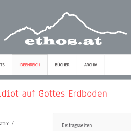
NTS
IDEENREICH
BÜCHER
ARCHIV
idiot auf Gottes Erdboden
atire /
Beitragsseiten