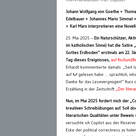
Johann Wolfgang von Goethe + Thoma
Edelbauer + Johannes Mario Simmel + 
+ Karl Marx interpretieren eine Novel
25. Mai 2025 –
Ein Naturschützer, Akti
im katholischen Sinne) hat die Satire „
Gottes Erdboden“ erstmals am 22. Jän
Tag dieses Ereignisses,
auf fischundfle
Erhardt kommentierte damals: „Seit l
auf fuf gelesen habe … sprachlich, inhal
Danke für das Lesevergnügen!“ Kurz d
Erzählung in der Zeitschrift
„Der liter
Nun, im Mai 2025 fordert mich der „Co
kreativen Schreibübungen auf. Soll do
literarischen Qualitäten unter Beweis s
versuchte ich Copilot aus der Reserve
Ecke der political correctness zu hole