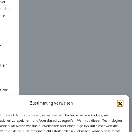
ser
eicht,
ere
,
n ein
iter
Zustimmung verwalten
ter
ptimales Erlebnis zu bieten, verwenden wir Technologien wie Cookies, um
ationen zu speichern und/oder darauf zuzugreifen. Wenn du diesen Technologien
önnen wir Daten wie das Surfverhalten oder eindeutige IDs auf dieser Website
 Wenn du deine Zustimmung nicht erteilst oder zurückziehst, können bestimmte