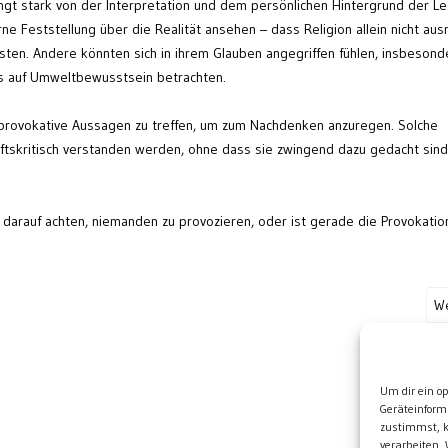
gt stark von der Interpretation und dem persönlichen Hintergrund der Le
rne Feststellung über die Realität ansehen – dass Religion allein nicht ausr
sten. Andere könnten sich in ihrem Glauben angegriffen fühlen, insbesond
uss auf Umweltbewusstsein betrachten.
ch, provokative Aussagen zu treffen, um zum Nachdenken anzuregen. Solche
ftskritisch verstanden werden, ohne dass sie zwingend dazu gedacht sind
s darauf achten, niemanden zu provozieren, oder ist gerade die Provokatio
We
Wei
Um dir ein o
Geräteinform
zustimmst, k
verarbeiten.