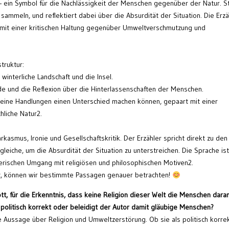
t – ein Symbol für die Nachlässigkeit der Menschen gegenüber der Natur. S
u sammeln, und reflektiert dabei über die Absurdität der Situation. Die Erz
mit einer kritischen Haltung gegenüber Umweltverschmutzung und
struktur:
 winterliche Landschaft und die Insel.
de und die Reflexion über die Hinterlassenschaften der Menschen.
 kleine Handlungen einen Unterschied machen können, gepaart mit einer
liche Natur2.
kasmus, Ironie und Gesellschaftskritik. Der Erzähler spricht direkt zu den
eiche, um die Absurdität der Situation zu unterstreichen. Die Sprache ist
lerischen Umgang mit religiösen und philosophischen Motiven2.
st, können wir bestimmte Passagen genauer betrachten!
ott, für die Erkenntnis, dass keine Religion dieser Welt die Menschen dara
 politisch korrekt oder beleidigt der Autor damit gläubige Menschen?
he Aussage über Religion und Umweltzerstörung. Ob sie als politisch korre