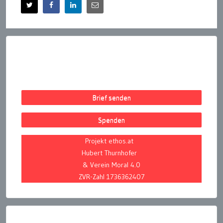
Brief senden
Spenden
Projekt ethos.at
Hubert Thurnhofer
& Verein Moral 4.0
ZVR-Zahl 1736362407