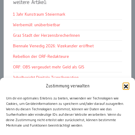
weitere Artikel:
1 Jahr Kunstraum Steiermark
Werbemüll: unüberbietbar
Graz Stadt der HerzensbrecherInnen
Biennale Venedig 2026: Vizekanzler eröffnet
Rebellion der ORF-Redakteure
ORF: OBS vergeudet mehr Geld als GIS
Jubelbericht Digitale Transformation
Zustimmung verwalten
RTR-Rundfunkfonds 2026
Kunstmarkt: Noble Begierden
Um dir ein optimales Erlebnis zu bieten, verwenden wir Technologien wie
Cookies, um Geräteinformationen zu speichern und/oder darauf zuzugreifen.
Woher kommen die „Wiederösterreicher“?
Wenn du diesen Technologien zustimmst, können wir Daten wie das
Surfverhalten oder eindeutige IDs auf dieser Website verarbeiten. Wenn du
deine Zustimmung nicht erteilst oder zurückziehst, können bestimmte
Merkmale und Funktionen beeinträchtigt werden.