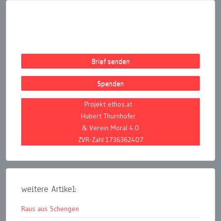
Brief senden
Spenden
Projekt ethos.at
Hubert Thurnhofer
& Verein Moral 4.0
ZVR-Zahl 1736362407
weitere Artikel:
Raus aus Schengen