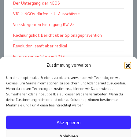
Der Untergang der NEOS
VfGH: NGOs dürfen in U-Ausschüsse
Volksbegehren Eintragung KW 25
Rechnungshof: Bericht über Spionageprävention
Revolution: sanft aber radikal
Europa-Forum Wachau 2026
Zustimmung verwalten
Amnesty Report 2025/26
Attac kritisiert neues EU-Rüstungspaket
Um dir ein optimales Erlebnis zu bieten, verwenden wir Technologien wie
Cookies, um Geräteinformationen zu speichern und/oder darauf zuzugreifen.
Ungarn ist demokratischer als Österreich
Wenn du diesen Technologien zustimmst, können wir Daten wie das
Surfverhalten oder eindeutige IDs auf dieser Website verarbeiten. Wenn du
deine Zustimmung nicht erteilst oder zurückziehst, können bestimmte
Merkmale und Funktionen beeinträchtigt werden.
alle Artikel
Akzeptieren
Ablehnen