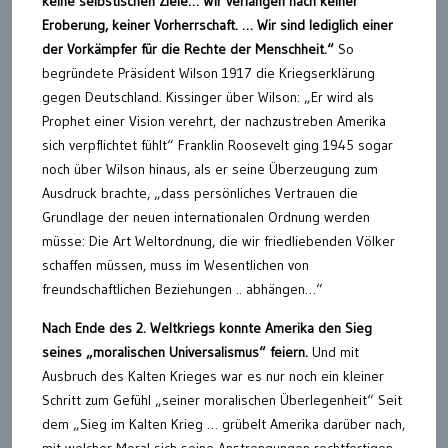
keine selbstischen Ziele… Wir verlangen nach keiner
Eroberung, keiner Vorherrschaft. … Wir sind lediglich einer
der Vorkämpfer für die Rechte der Menschheit.“
So
begründete Präsident Wilson 1917 die Kriegserklärung
gegen Deutschland. Kissinger über Wilson: „Er wird als
Prophet einer Vision verehrt, der nachzustreben Amerika
sich verpflichtet fühlt“ Franklin Roosevelt ging 1945 sogar
noch über Wilson hinaus, als er seine Überzeugung zum
Ausdruck brachte, „dass persönliches Vertrauen die
Grundlage der neuen internationalen Ordnung werden
müsse: Die Art Weltordnung, die wir friedliebenden Völker
schaffen müssen, muss im Wesentlichen von
freundschaftlichen Beziehungen .. abhängen…“
Nach Ende des 2. Weltkriegs konnte Amerika den Sieg
seines „moralischen Universalismus“ feiern.
Und mit
Ausbruch des Kalten Krieges war es nur noch ein kleiner
Schritt zum Gefühl „seiner moralischen Überlegenheit“ Seit
dem „Sieg im Kalten Krieg … grübelt Amerika darüber nach,