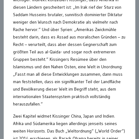
diesen Ländern gescheitert ist: „Im Irak rief der Sturz von
Saddam Husseins brutaler, sunnitisch dominierter Diktatur
weniger den Wunsch nach Demokratie als vielmehr nach
Rache hervor.“ Und über Syrien: „Amerikas Zwickmühle
besteht darin, dass es Assad aus moralischen Gründen – zu
Recht – verurteilt, dass aber dessen Gegnerschaft zum
größten Teil aus al-Qaida- und sogar noch extremeren
Gruppen besteht.“ Kissingers Resümee über den
Islamismus und den Nahen Osten, eine Welt in Unordnung:
„Fasst man all diese Entwicklungen zusammen, dann muss
man feststellen, dass ein signifikanter Teil der Landfläche
und Bevölkerung dieser Welt im Begriff steht, aus dem
internationalen Staatensystem praktisch vollständig
herauszufallen.“
Zwei Kapitel widmet Kissinger China, Japan und Indien.
Afrika und Südamerika liegen allerdings jenseits seines
weiten Horizonts. Das Buch „Weltordnung“ („World Order“)
ist 2014 erschienen, als Barack Obama bereits in seiner