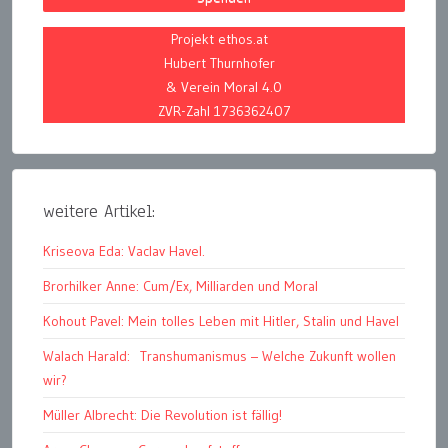
Projekt ethos.at
Hubert Thurnhofer
& Verein Moral 4.0
ZVR-Zahl 1736362407
weitere Artikel:
Kriseova Eda: Vaclav Havel.
Brorhilker Anne: Cum/Ex, Milliarden und Moral
Kohout Pavel: Mein tolles Leben mit Hitler, Stalin und Havel
Walach Harald: Transhumanismus – Welche Zukunft wollen
wir?
Müller Albrecht: Die Revolution ist fällig!