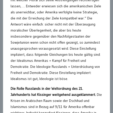
mit welcher Moral sich seine Anstrengungen rechtfertigen
lassen, … Entweder erwiesen sich die amerikanischen Ziele
als unerreichbar, oder Amerika verfolgte keine Strategie,
die mit der Erreichung der Ziele kompatibel war.“ Die
Antwort wäre einfach: sicher nicht mit der Überzeugung
moralischer Überlegenheit, die aber bis heute
insbesondere gegenüber den Nachfolgestaaten der
Sowjetunion wenn schon nicht offen gezeigt, so zumindest
unausgesprochen vorausgesetzt wird. Diese Einstellung
impliziert, dass folgende Gleichungen bis heute gültig sind:
der Idealismus Amerikas = Kampf für Freiheit und
Demokratie. Die Ideologie Russlands = Unterdrückung von
Freiheit und Demokratie. Diese Einstellung impliziert:
Idealismus ist gut, Ideologie ist böse.
Die Rolle Russlands in der Weltordnung des 21.
Jahrhunderts hat Kissinger weitgehend ausgeklammert.
Die
Krisen im Arabischen Raum sowie der Dschihad und
Islamismus sind in Bezug auf 9/11 für Amerika offenbar
wichtiger. Indirekt konzediert Kissinger, dass Amerika in