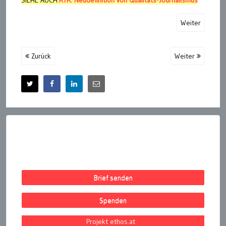
SIEHE AUCH:
RTR: Neudefinition von Qualitäts-Journalismus
Weiter
Zurück
Weiter
Brief senden
Spenden
Projekt ethos.at