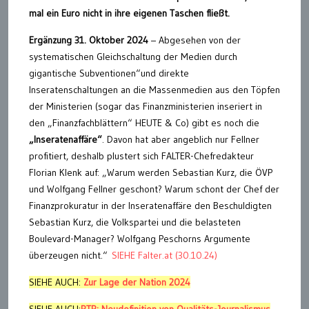
mal ein Euro nicht in ihre eigenen Taschen fließt.
Ergänzung 31. Oktober 2024
– Abgesehen von der
systematischen Gleichschaltung der Medien durch
gigantische Subventionen“und direkte
Inseratenschaltungen an die Massenmedien aus den Töpfen
der Ministerien (sogar das Finanzministerien inseriert in
den „Finanzfachblättern“ HEUTE & Co) gibt es noch die
„Inseratenaffäre“
. Davon hat aber angeblich nur Fellner
profitiert, deshalb plustert sich FALTER-Chefredakteur
Florian Klenk auf: „Warum werden Sebastian Kurz, die ÖVP
und Wolfgang Fellner geschont? Warum schont der Chef der
Finanzprokuratur in der Inseratenaffäre den Beschuldigten
Sebastian Kurz, die Volkspartei und die belasteten
Boulevard-Manager? Wolfgang Peschorns Argumente
überzeugen nicht.“
SIEHE Falter.at (30.10.24)
SIEHE AUCH:
Zur Lage der Nation 2024