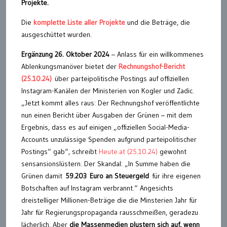
Projekte.
Die
komplette Liste aller Projekte
und die Beträge, die
ausgeschüttet wurden.
Ergänzung 26. Oktober 2024
– Anlass für ein willkommenes
Ablenkungsmanöver bietet der
Rechnungshof-Bericht
(25.10.24)
über parteipolitische Postings auf offiziellen
Instagram-Kanälen der Ministerien von Kogler und Zadic.
„Jetzt kommt alles raus: Der Rechnungshof veröffentlichte
nun einen Bericht über Ausgaben der Grünen – mit dem
Ergebnis, dass es auf einigen „offiziellen Social-Media-
Accounts unzulässige Spenden aufgrund parteipolitischer
Postings“ gab“, schreibt
Heute.at (25.10.24)
gewohnt
sensansionslüstern. Der Skandal: „In Summe haben die
Grünen damit
59.203 Euro an Steuergeld
für ihre eigenen
Botschaften auf Instagram verbrannt.“ Angesichts
dreistelliger Millionen-Beträge die die Minsterien Jahr für
Jahr für Regierungspropaganda rausschmeißen, geradezu
lächerlich. Aber
die Massenmedien plustern sich auf, wenn