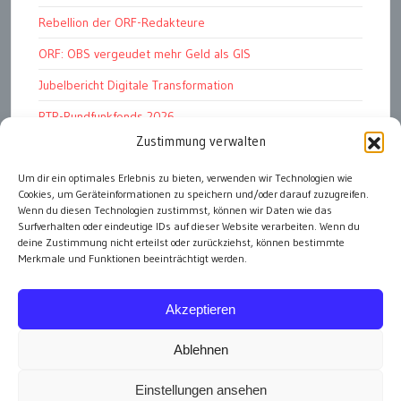
Rebellion der ORF-Redakteure
ORF: OBS vergeudet mehr Geld als GIS
Jubelbericht Digitale Transformation
RTR-Rundfunkfonds 2026
Zustimmung verwalten
Kunstmarkt: Noble Begierden
Woher kommen die „Wiederösterreicher“?
Um dir ein optimales Erlebnis zu bieten, verwenden wir Technologien wie
Cookies, um Geräteinformationen zu speichern und/oder darauf zuzugreifen.
DDR 4.0: Der Fall Dr Witzschel u.a.
Wenn du diesen Technologien zustimmst, können wir Daten wie das
Surfverhalten oder eindeutige IDs auf dieser Website verarbeiten. Wenn du
deine Zustimmung nicht erteilst oder zurückziehst, können bestimmte
Merkmale und Funktionen beeinträchtigt werden.
alle Artikel
Akzeptieren
Ablehnen
Einstellungen ansehen
Impressum