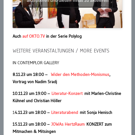
akzeptieren und diesen Inhalt zu aktivieren
Auch
auf OKTO.TV
in der Serie Polylog
WEITERE VERANSTALTUNGEN / MORE EVENTS
IN CONTEMPLOR GALLERY
8.11.23 um 18:00 –
Wider den Methoden-Monismus
,
Vortrag von Nadim Sradj
10.11.23 um 19:00 –
Literatur-Konzert
mit Marlen-Christine
Kühnel und Christian Höller
1
4.11.23 um 18:00 –
Literaturabend
mit Sonja Henisch
15.11.23 um 18:00 –
JOWAs HertzRaum
KONZERT zum
Mitmachen & Mitsingen