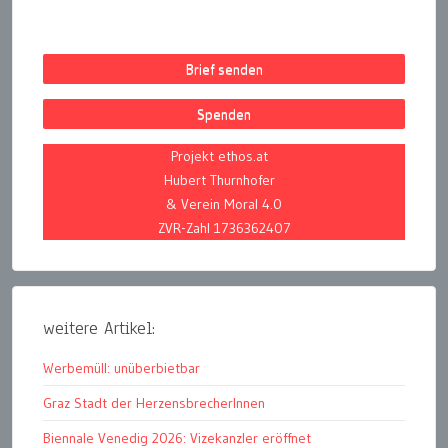
Brief senden
Spenden
Projekt ethos.at
Hubert Thurnhofer
& Verein Moral 4.0
ZVR-Zahl 1736362407
weitere Artikel:
Werbemüll: unüberbietbar
Graz Stadt der HerzensbrecherInnen
Biennale Venedig 2026: Vizekanzler eröffnet