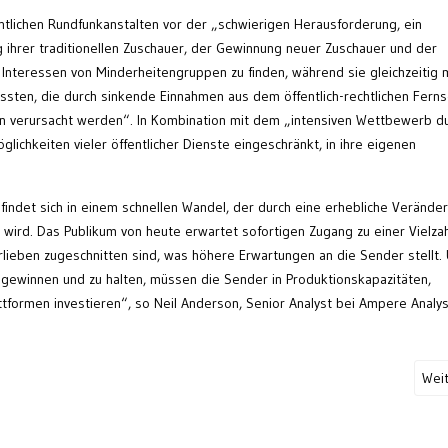
htlichen Rundfunkanstalten vor der „schwierigen Herausforderung, ein
 ihrer traditionellen Zuschauer, der Gewinnung neuer Zuschauer und der
Interessen von Minderheitengruppen zu finden, während sie gleichzeitig 
ten, die durch sinkende Einnahmen aus dem öffentlich-rechtlichen Ferns
verursacht werden“. In Kombination mit dem „intensiven Wettbewerb d
glichkeiten vieler öffentlicher Dienste eingeschränkt, in ihre eigenen
indet sich in einem schnellen Wandel, der durch eine erhebliche Verände
ird. Das Publikum von heute erwartet sofortigen Zugang zu einer Vielzah
Vorlieben zugeschnitten sind, was höhere Erwartungen an die Sender stellt.
gewinnen und zu halten, müssen die Sender in Produktionskapazitäten,
ttformen investieren“, so Neil Anderson, Senior Analyst bei Ampere Analys
Wei