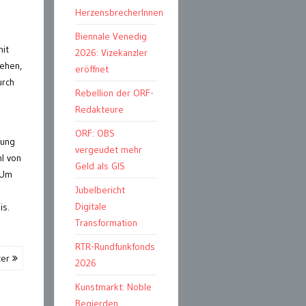
HerzensbrecherInnen
Biennale Venedig
mit
2026: Vizekanzler
ehen,
eröffnet
urch
Rebellion der ORF-
Redakteure
ORF: OBS
rung
vergeudet mehr
l von
Geld als GIS
 Um
Jubelbericht
Digitale
is.
Transformation
RTR-Rundfunkfonds
ter
2026
Kunstmarkt: Noble
Begierden