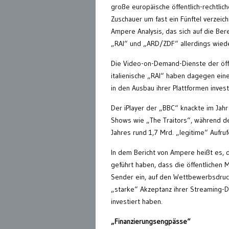
große europäische öffentlich-rechtli
Zuschauer um fast ein Fünftel verzei
Ampere Analysis, das sich auf die Bere
„RAI“ und „ARD/ZDF“ allerdings wiede
Die Video-on-Demand-Dienste der öffe
italienische „RAI“ haben dagegen ein
in den Ausbau ihrer Plattformen inves
Der iPlayer der „BBC“ knackte im Jah
Shows wie „The Traitors“, während de
Jahres rund 1,7 Mrd. „legitime“ Aufru
In dem Bericht von Ampere heißt es, 
geführt haben, dass die öffentlichen 
Sender ein, auf den Wettbewerbsdruck
„starke“ Akzeptanz ihrer Streaming-Di
investiert haben.
„Finanzierungsengpässe“