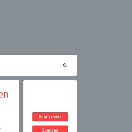
en
Brief senden
e
Spenden