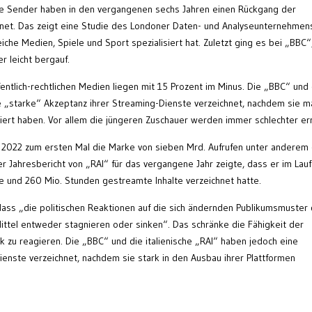
che Sender haben in den vergangenen sechs Jahren einen Rückgang der
chnet. Das zeigt eine Studie des Londoner Daten- und Analyseunternehmen
iche Medien, Spiele und Sport spezialisiert hat. Zuletzt ging es bei „BBC“
r leicht bergauf.
ntlich-rechtlichen Medien liegen mit 15 Prozent im Minus. Die „BBC“ und 
e „starke“ Akzeptanz ihrer Streaming-Dienste verzeichnet, nachdem sie m
tiert haben. Vor allem die jüngeren Zuschauer werden immer schlechter err
r 2022 zum ersten Mal die Marke von sieben Mrd. Aufrufen unter anderem
r Jahresbericht von „RAI“ für das vergangene Jahr zeigte, dass er im Lau
fe und 260 Mio. Stunden gestreamte Inhalte verzeichnet hatte.
dass „die politischen Reaktionen auf die sich ändernden Publikumsmuster
Mittel entweder stagnieren oder sinken“. Das schränke die Fähigkeit der
 zu reagieren. Die „BBC“ und die italienische „RAI“ haben jedoch eine
enste verzeichnet, nachdem sie stark in den Ausbau ihrer Plattformen