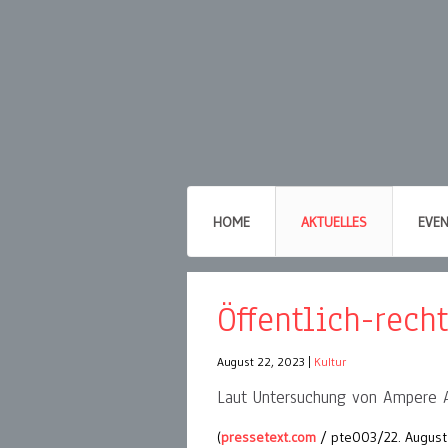
HOME
AKTUELLES
EVE
Öffentlich-rech
August 22, 2023
|
Kultur
Laut Untersuchung von Ampere A
(
pressetext.com
/ pte003/22. August