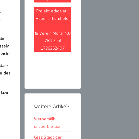
Projekt ethos.at
s
Hubert Thurnhofer
,
& Verein Moral 4.0
die
ZVR-Zahl
assiv
1736362407
eicht.
 dank
fe des
 dazu
weitere Artikel:
Werbemüll:
unüberbietbar
Graz Stadt der